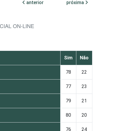
anterior
próxima
IAL ON-LINE
Sim
Não
78
22
77
23
79
21
80
20
76
24