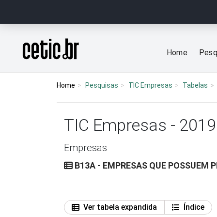
Ir para o conteúdo
Página inicial
Home
Pesq
Home
Pesquisas
TIC Empresas
Tabelas
TIC Empresas - 2019
Empresas
B13A - EMPRESAS QUE POSSUEM P
Ver tabela expandida
Índice