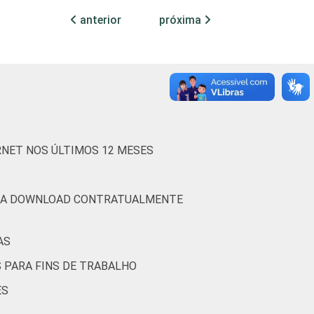
anterior
próxima
92
8
ividades administrativas e
72
28
serviços
86
14
(Cetic.br), Pesquisa sobre o uso das
RNET NOS ÚLTIMOS 12 MESES
PARA DOWNLOAD CONTRATUALMENTE
AS
S PARA FINS DE TRABALHO
ES