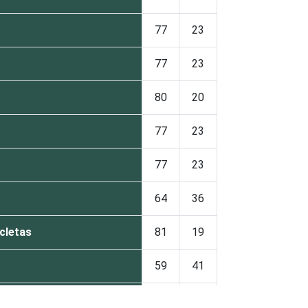
77
23
77
23
80
20
77
23
77
23
64
36
cletas
81
19
59
41
85
15