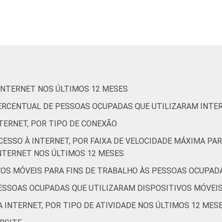
Informação e comunicação
iliárias, atividades profissionais, científicas e técnicas, at
serviços complementares
Artes, cultura, esporte e recreação, outras atividades de 
 INTERNET NOS ÚLTIMOS 12 MESES
de Estudos para o Desenvolvimento da Sociedade da Informação 
 PERCENTUAL DE PESSOAS OCUPADAS QUE UTILIZARAM INTE
ão nas empresas brasileiras - TIC Empresas 2019.
TERNET, POR TIPO DE CONEXÃO
CESSO À INTERNET, POR FAIXA DE VELOCIDADE MÁXIMA 
NTERNET NOS ÚLTIMOS 12 MESES
IVOS MÓVEIS PARA FINS DE TRABALHO ÀS PESSOAS OCUPAD
PESSOAS OCUPADAS QUE UTILIZARAM DISPOSITIVOS MÓVEI
A INTERNET, POR TIPO DE ATIVIDADE NOS ÚLTIMOS 12 MES