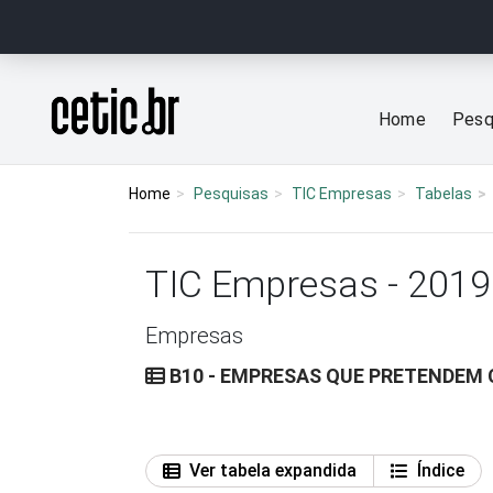
Ir para o conteúdo
Página inicial
Home
Pesq
Home
Pesquisas
TIC Empresas
Tabelas
TIC Empresas - 2019
Empresas
B10 - EMPRESAS QUE PRETENDEM 
Ver tabela expandida
Índice