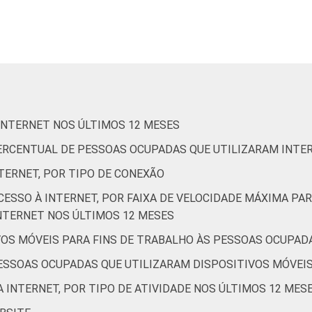
Alojamento e alimentação
Informação e comunicação
ias, atividades profissionais, científicas e técnicas, ativida
administrativas e serviços complementares
 INTERNET NOS ÚLTIMOS 12 MESES
ura, esporte e recreação, outras atividades de serviços
 PERCENTUAL DE PESSOAS OCUPADAS QUE UTILIZARAM INTE
de Estudos para o Desenvolvimento da Sociedade da Informação 
TERNET, POR TIPO DE CONEXÃO
ão nas empresas brasileiras - TIC Empresas 2019.
CESSO À INTERNET, POR FAIXA DE VELOCIDADE MÁXIMA 
NTERNET NOS ÚLTIMOS 12 MESES
IVOS MÓVEIS PARA FINS DE TRABALHO ÀS PESSOAS OCUPAD
PESSOAS OCUPADAS QUE UTILIZARAM DISPOSITIVOS MÓVEI
A INTERNET, POR TIPO DE ATIVIDADE NOS ÚLTIMOS 12 MES