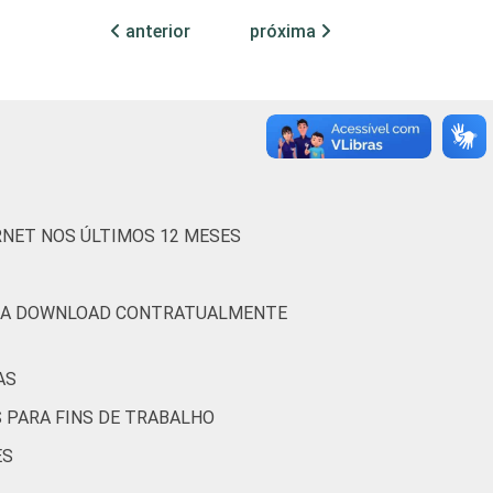
27
71
2
1
anterior
próxima
40
57
3
0
des
33
66
0
1
35
63
2
0
RNET NOS ÚLTIMOS 12 MESES
(Cetic.br), Pesquisa sobre o uso das
PARA DOWNLOAD CONTRATUALMENTE
AS
S PARA FINS DE TRABALHO
ES