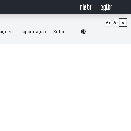
A+
A-
A
Selecionar idioma
cações
Capacitação
Sobre