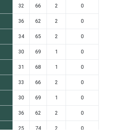
32
66
2
0
36
62
2
0
34
65
2
0
30
69
1
0
31
68
1
0
33
66
2
0
30
69
1
0
36
62
2
0
25
74
2
0