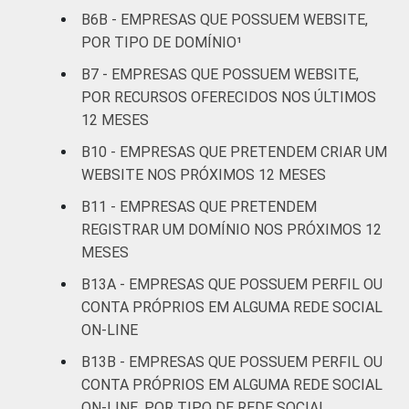
esporte e
B6B - EMPRESAS QUE POSSUEM WEBSITE,
recreação,
POR TIPO DE DOMÍNIO¹
7
15
16
outras
B7 - EMPRESAS QUE POSSUEM WEBSITE,
atividades de
POR RECURSOS OFERECIDOS NOS ÚLTIMOS
serviços
12 MESES
Fonte: CGI.br/NIC.br, Centro Regional de
B10 - EMPRESAS QUE PRETENDEM CRIAR UM
Estudos para o Desenvolvimento da
WEBSITE NOS PRÓXIMOS 12 MESES
Sociedade da Informação (Cetic.br),
B11 - EMPRESAS QUE PRETENDEM
Pesquisa sobre o uso das tecnologias de
REGISTRAR UM DOMÍNIO NOS PRÓXIMOS 12
informação e comunicação nas empresas
MESES
brasileiras - TIC Empresas 2019.
B13A - EMPRESAS QUE POSSUEM PERFIL OU
CONTA PRÓPRIOS EM ALGUMA REDE SOCIAL
ON-LINE
B13B - EMPRESAS QUE POSSUEM PERFIL OU
CONTA PRÓPRIOS EM ALGUMA REDE SOCIAL
ON-LINE, POR TIPO DE REDE SOCIAL