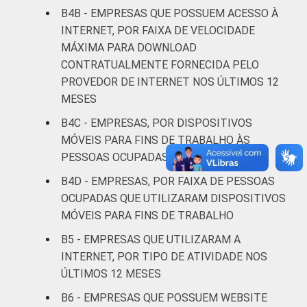
B4B - EMPRESAS QUE POSSUEM ACESSO À
Alojamento e
10
20
16
INTERNET, POR FAIXA DE VELOCIDADE
alimentação
MÁXIMA PARA DOWNLOAD
CONTRATUALMENTE FORNECIDA PELO
Informação e
5
14
22
PROVEDOR DE INTERNET NOS ÚLTIMOS 12
comunicação
MESES
Atividades
B4C - EMPRESAS, POR DISPOSITIVOS
imobiliárias,
MÓVEIS PARA FINS DE TRABALHO ÀS
atividades
PESSOAS OCUPADAS
profissionais,
B4D - EMPRESAS, POR FAIXA DE PESSOAS
científicas e
8
16
17
OCUPADAS QUE UTILIZARAM DISPOSITIVOS
técnicas,
MÓVEIS PARA FINS DE TRABALHO
atividades
administrativas
B5 - EMPRESAS QUE UTILIZARAM A
e serviços
INTERNET, POR TIPO DE ATIVIDADE NOS
complementares
ÚLTIMOS 12 MESES
B6 - EMPRESAS QUE POSSUEM WEBSITE
Artes, cultura,