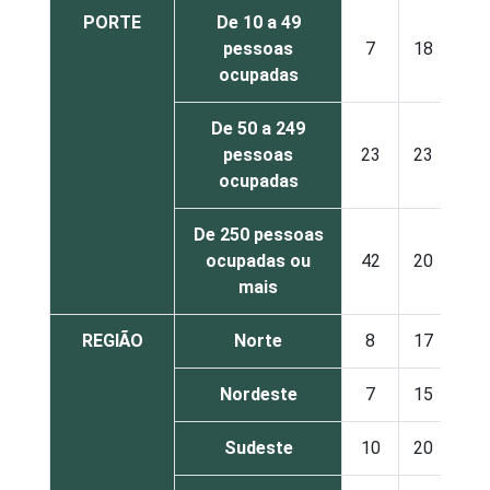
PORTE
De 10 a 49
pessoas
7
18
19
ocupadas
De 50 a 249
pessoas
23
23
17
ocupadas
De 250 pessoas
ocupadas ou
42
20
12
mais
REGIÃO
Norte
8
17
20
Nordeste
7
15
18
Sudeste
10
20
18