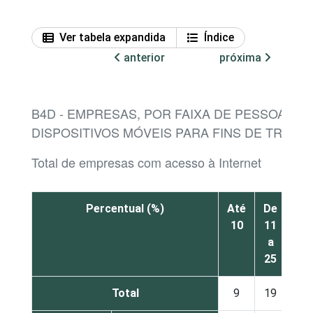
Ver tabela expandida
Índice
anterior
próxima
B4D - EMPRESAS, POR FAIXA DE PESSOAS O
DISPOSITIVOS MÓVEIS PARA FINS DE TRABA
Total de empresas com acesso à Internet
Percentual (%)
Até
De
De
10
11
26
a
a
25
50
Total
9
19
18