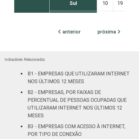
Sul
10
19
20
Centro-Oeste
7
20
19
anterior
próxima
MERCADOS
Indústria de
15
27
20
DE
transformação
ATUAÇÃO
Construção
13
21
19
Indicadores Relacionados
Comércio,
B1 - EMPRESAS QUE UTILIZARAM INTERNET
reparação de
NOS ÚLTIMOS 12 MESES
veículos
6
15
19
B2 - EMPRESAS, POR FAIXAS DE
automotores e
PERCENTUAL DE PESSOAS OCUPADAS QUE
motocicletas
UTILIZARAM INTERNET NOS ÚLTIMOS 12
MESES
Transporte,
armazenagem e
13
15
18
B3 - EMPRESAS COM ACESSO À INTERNET,
correio
POR TIPO DE CONEXÃO