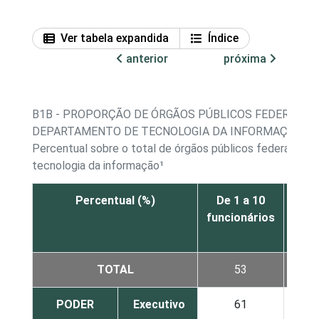
Ver tabela expandida
Índice
anterior
próxima
B1B - PROPORÇÃO DE ÓRGÃOS PÚBLICOS FEDERAIS E
DEPARTAMENTO DE TECNOLOGIA DA INFORMAÇÃO, P
Percentual sobre o total de órgãos públicos federais e
tecnologia da informação¹
Percentual (%)
De 1 a 10
De 
funcionários
func
TOTAL
53
PODER
Executivo
61