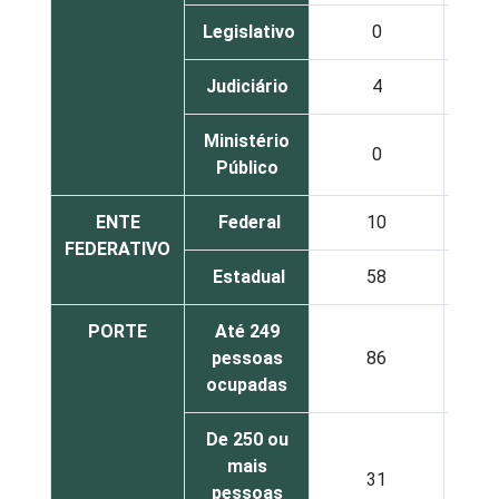
Legislativo
0
Judiciário
4
Ministério
0
Público
ENTE
Federal
10
FEDERATIVO
Estadual
58
PORTE
Até 249
pessoas
86
ocupadas
De 250 ou
mais
31
pessoas