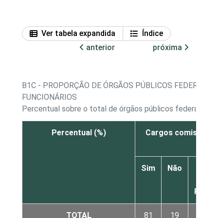
Ver tabela expandida
Índice
anterior
próxima
B1C - PROPORÇÃO DE ÓRGÃOS PÚBLICOS FEDERAIS 
FUNCIONÁRIOS
Percentual sobre o total de órgãos públicos federais e 
Percentual (%)
Cargos comissiona
Sim
Não
Nã
sabe
Respo
TOTAL
81
19
0