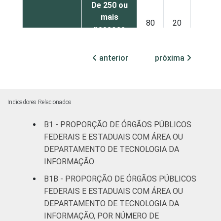
De 250 ou
mais
80
20
0
pessoas
ocupadas
anterior
próxima
¹Base: 1.386 órgãos públicos federais e
estaduais que declararam ter área ou
departamento de tecnologia da informação.
Respostas múltiplas e estimuladas. Dados
Indicadores Relacionados
coletados entre julho e outubro de 2015.
B1 - PROPORÇÃO DE ÓRGÃOS PÚBLICOS
FEDERAIS E ESTADUAIS COM ÁREA OU
DEPARTAMENTO DE TECNOLOGIA DA
INFORMAÇÃO
B1B - PROPORÇÃO DE ÓRGÃOS PÚBLICOS
FEDERAIS E ESTADUAIS COM ÁREA OU
DEPARTAMENTO DE TECNOLOGIA DA
INFORMAÇÃO, POR NÚMERO DE