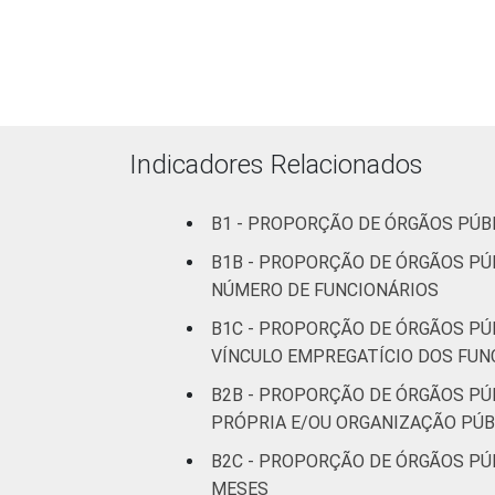
mais
47
pessoas
ocupadas
¹Base: 1.386 órgãos públicos federais
julho e outubro de 2015.
Indicadores Relacionados
B1 - PROPORÇÃO DE ÓRGÃOS PÚB
B1B - PROPORÇÃO DE ÓRGÃOS PÚ
NÚMERO DE FUNCIONÁRIOS
B1C - PROPORÇÃO DE ÓRGÃOS PÚ
VÍNCULO EMPREGATÍCIO DOS FUN
B2B - PROPORÇÃO DE ÓRGÃOS PÚ
PRÓPRIA E/OU ORGANIZAÇÃO PÚBL
B2C - PROPORÇÃO DE ÓRGÃOS PÚ
MESES