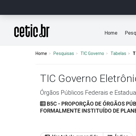
Ir para o conteúdo
Página inicial
Home
Pesq
Home
Pesquisas
TIC Governo
Tabelas
T
TIC Governo Eletrôni
Órgãos Públicos Federais e Estadua
B5C - PROPORÇÃO DE ÓRGÃOS PÚ
FORMALMENTE INSTITUÍDO DE PLAN