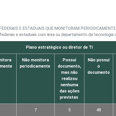
 FEDERAIS E ESTADUAIS QUE MONITORAM PERIODICAMENT
 federais e estaduais com área ou departamento de tecnologia 
Plano estratégico ou diretor de TI
nitora
Não monitora
Possui
Não possui
amente
periodicamente
documento,
o
mas não
documento
realizou
nenhuma
das ações
previstas
7
5
48