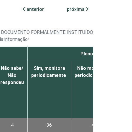
anterior
próxima
E DOCUMENTO FORMALMENTE INSTITUÍDO DE PLANEJAMENT
da informação¹
Plano de segurança de
Não sabe/
Sim, monitora
Não monitora
Pos
Não
periodicamente
periodicamente
docum
respondeu
mas
real
nen
das 
prev
4
36
4