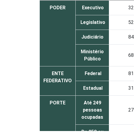
PODER
Executivo
32
Legislativo
52
Judiciário
84
Ministério
68
Público
ENTE
Federal
81
FEDERATIVO
Estadual
31
PORTE
Até 249
pessoas
27
ocupadas
De 250 ou