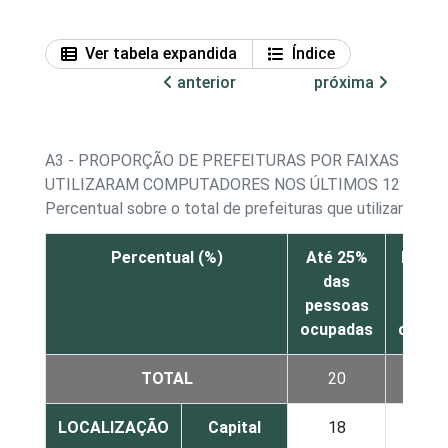
Ver tabela expandida
Índice
anterior
próxima
A3 - PROPORÇÃO DE PREFEITURAS POR FAIXAS DE 
UTILIZARAM COMPUTADORES NOS ÚLTIMOS 12 MESE
Percentual sobre o total de prefeituras que utilizam co
Percentual (%)
Até 25%
De 26
das
50% d
pessoas
pess
ocupadas
ocupa
TOTAL
20
27
LOCALIZAÇÃO
Capital
18
16