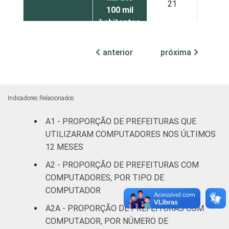
21
27
100 mil
habitantes
Mais de
anterior
próxima
100 mil
até 500
13
25
mil
habitantes
Indicadores Relacionados
A1 - PROPORÇÃO DE PREFEITURAS QUE
Mais de
500 mil
17
17
UTILIZARAM COMPUTADORES NOS ÚLTIMOS
habitantes
12 MESES
A2 - PROPORÇÃO DE PREFEITURAS COM
¹ Base: 5.569 prefeituras que declararam
COMPUTADORES, POR TIPO DE
utilizar computador nos últimos 12 meses.
COMPUTADOR
Dados coletados entre julho e outubro de
A2A - PROPORÇÃO DE PREFEITURAS COM
2015.
COMPUTADOR, POR NÚMERO DE