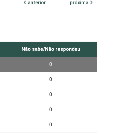
anterior
próxima
Não sabe/Não respondeu
0
0
0
0
0