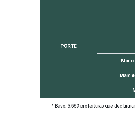
PORTE
Mais d
Mais d
M
¹ Base: 5.569 prefeituras que declarar