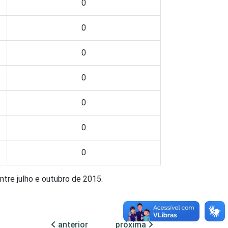
0
0
0
0
0
0
0
ntre julho e outubro de 2015.
anterior
próxima