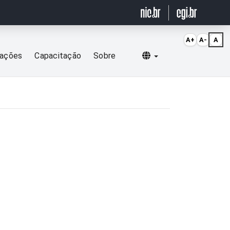
A+
A-
A
Selecionar idioma
cações
Capacitação
Sobre