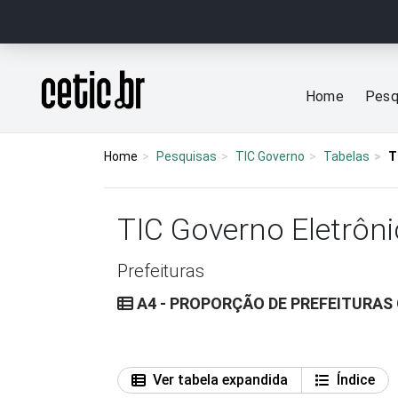
Ir para o conteúdo
Página inicial
Home
Pesq
Home
Pesquisas
TIC Governo
Tabelas
T
TIC Governo Eletrôni
Prefeituras
A4 - PROPORÇÃO DE PREFEITURAS
Ver tabela expandida
Índice