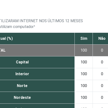
TILIZARAM INTERNET NOS ÚLTIMOS 12 MESES
 utilizam computador¹
ual (%)
Sim
Não
TAL
100
0
Capital
100
0
Interior
100
0
Norte
100
0
Nordeste
100
0