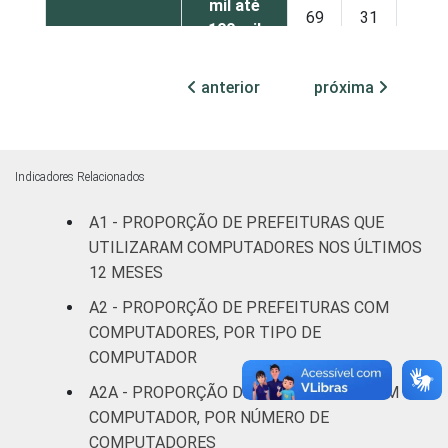
mil até
69
31
100 mil
habitantes
anterior
próxima
Mais de
100 mil
até 500
75
25
mil
Indicadores Relacionados
habitantes
A1 - PROPORÇÃO DE PREFEITURAS QUE
UTILIZARAM COMPUTADORES NOS ÚLTIMOS
Mais de
500 mil
60
40
12 MESES
habitantes
A2 - PROPORÇÃO DE PREFEITURAS COM
COMPUTADORES, POR TIPO DE
¹Base: 5.569 prefeituras que declararam ter
COMPUTADOR
acesso à Internet nos últimos 12 meses.
A2A - PROPORÇÃO DE PREFEITURAS COM
Respostas múltilplas e estimuladas. Dados
COMPUTADOR, POR NÚMERO DE
coletados entre julho e outubro de 2015.
COMPUTADORES