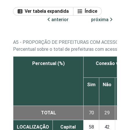
Ver tabela expandida
Índice
anterior
próxima
A5 - PROPORÇÃO DE PREFEITURAS COM ACESSO À IN
Percentual sobre o total de prefeituras com acesso à In
Percentual (%)
Conexão via rád
Sim
Não
N
sab
resp
TOTAL
70
29
LOCALIZAÇÃO
Capital
58
42