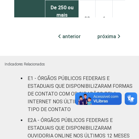
De 250 ou
mais
98
1
-
pessoas
ocupadas
anterior
próxima
Não
100
0
-
declarado
Indicadores Relacionados
Fonte: CGI.br/NIC.br, Centro Regional de
Estudos para o Desenvolvimento da
E1 - ÓRGÃOS PÚBLICOS FEDERAIS E
Sociedade da Informação (Cetic.br),
ESTADUAIS QUE DISPONIBILIZARAM FORMAS
Pesquisa sobre o uso das tecnologias de
DE CONTATO COM OS CIDADÃOS PELA
informação e comunicação no setor público
INTERNET NOS ÚLTIMOS 12 MESES, POR
brasileiro – TIC Governo Eletrônico 2021.
TIPO DE CONTATO
E2A - ÓRGÃOS PÚBLICOS FEDERAIS E
ESTADUAIS QUE DISPONIBILIZARAM
OUVIDORIA ONLINE NOS ÚLTIMOS 12 MESES