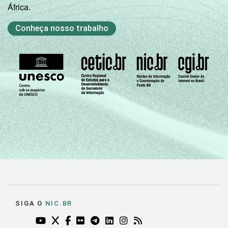
África.
Conheça nosso trabalho
SIGA O
NIC.BR
YOUTUBE DO NIC.BR (ABRE EM NOVA ABA)
TWITTER DO NIC.BR (ABRE EM NOVA ABA)
FACEBOOK DO NIC.BR (ABRE EM NOVA AB
FLICKR DO NIC.BR (ABRE EM NOVA AB
TELEGRAM DO NIC.BR (ABRE EM N
LINKEDIN DO NIC.BR (ABRE EM
INSTAGRAM DO NIC.BR (AB
RSS DO NIC.BR (ABRE 