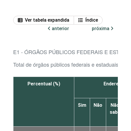
Ver tabela expandida
Índice
anterior
próxima
E1 - ÓRGÃOS PÚBLICOS FEDERAIS E ESTADU
Total de órgãos públicos federais e estaduais qu
Percentual (%)
Endereço de
Sim
Não
Não
sabe
r