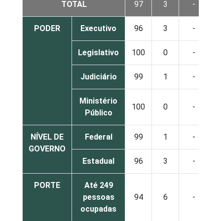
TOTAL
97
3
-
PODER
Executivo
96
3
-
Legislativo
100
0
-
Judiciário
99
1
-
Ministério
100
0
-
Público
NÍVEL DE
Federal
99
1
-
GOVERNO
Estadual
96
3
-
PORTE
Até 249
pessoas
94
6
-
ocupadas