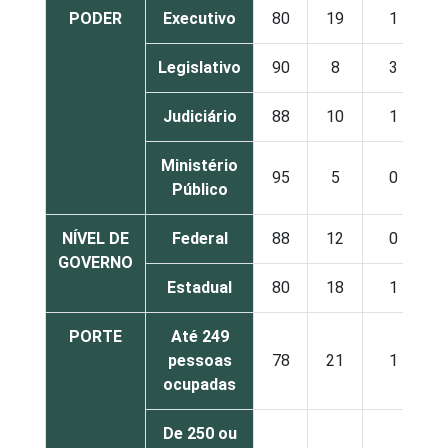
PODER
Executivo
80
19
1
Legislativo
90
8
3
Judiciário
88
10
1
Ministério
95
5
0
Público
NÍVEL DE
Federal
88
12
0
GOVERNO
Estadual
80
18
1
PORTE
Até 249
pessoas
78
21
1
ocupadas
De 250 ou