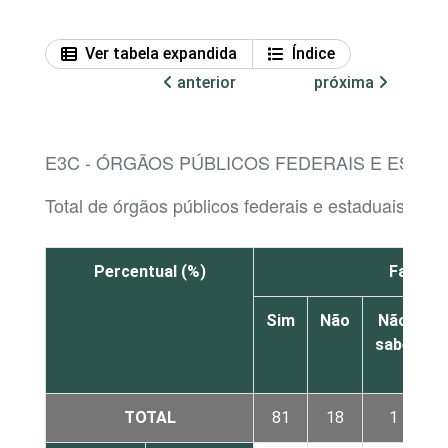
Ver tabela expandida
Índice
anterior
próxima
E3C - ÓRGÃOS PÚBLICOS FEDERAIS E ESTAD
Total de órgãos públicos federais e estaduais com
Percentual (%)
Facebo
Sim
Não
Não
sabe
r
TOTAL
81
18
1