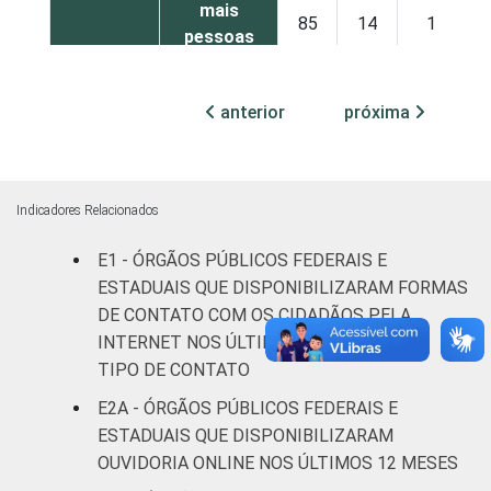
mais
85
14
1
pessoas
ocupadas
anterior
próxima
Não
76
24
0
declarado
Fonte: CGI.br/NIC.br, Centro Regional de
Indicadores Relacionados
Estudos para o Desenvolvimento da
Sociedade da Informação (Cetic.br),
E1 - ÓRGÃOS PÚBLICOS FEDERAIS E
Pesquisa sobre o uso das tecnologias de
ESTADUAIS QUE DISPONIBILIZARAM FORMAS
informação e comunicação no setor público
DE CONTATO COM OS CIDADÃOS PELA
brasileiro – TIC Governo Eletrônico 2021.
INTERNET NOS ÚLTIMOS 12 MESES, POR
TIPO DE CONTATO
E2A - ÓRGÃOS PÚBLICOS FEDERAIS E
ESTADUAIS QUE DISPONIBILIZARAM
OUVIDORIA ONLINE NOS ÚLTIMOS 12 MESES