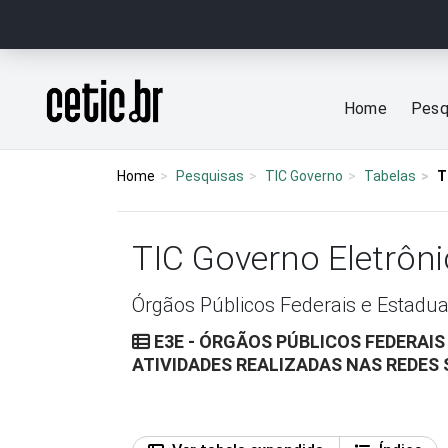
Ir para o conteúdo
Página inicial
Home
Pesq
Home
Pesquisas
TIC Governo
Tabelas
T
TIC Governo Eletrôn
Órgãos Públicos Federais e Estadua
E3E - ÓRGÃOS PÚBLICOS FEDERAIS
ATIVIDADES REALIZADAS NAS REDES 