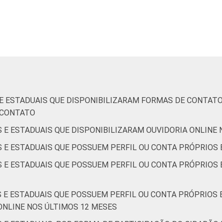
1
-
0
94
6
-
4
-
0
100
0
-
de Estudos para o Desenvolvimento da Sociedade da Informação 
S E ESTADUAIS QUE DISPONIBILIZARAM FORMAS DE CONTAT
o no setor público brasileiro – TIC Governo Eletrônico 2021.
E CONTATO
S E ESTADUAIS QUE DISPONIBILIZARAM OUVIDORIA ONLINE
S E ESTADUAIS QUE POSSUEM PERFIL OU CONTA PRÓPRIOS 
S E ESTADUAIS QUE POSSUEM PERFIL OU CONTA PRÓPRIOS E
S E ESTADUAIS QUE POSSUEM PERFIL OU CONTA PRÓPRIOS 
ONLINE NOS ÚLTIMOS 12 MESES