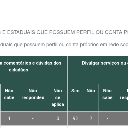
 E ESTADUAIS QUE POSSUEM PERFIL OU CONTA P
aduais que possuem perfil ou conta próprios em rede soci
a comentários e dúvidas dos
Divulgar serviços o
cidadãos
Não
Não
Não
Sim
Não
Não
sabe
respondeu
se
sabe
res
aplica
1
-
0
93
7
-