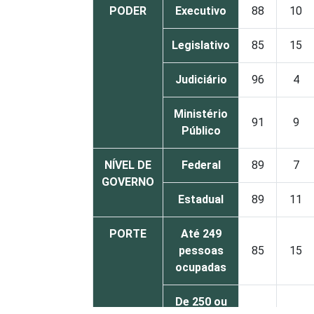
PODER
Executivo
88
10
Legislativo
85
15
Judiciário
96
4
Ministério
91
9
Público
NÍVEL DE
Federal
89
7
GOVERNO
Estadual
89
11
PORTE
Até 249
pessoas
85
15
ocupadas
De 250 ou