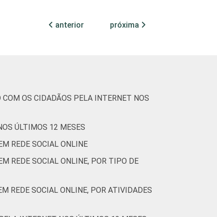
-
0
31
68
2
-
0
anterior
próxima
-
0
33
64
4
-
0
(Cetic.br), Pesquisa sobre o uso das
O COM OS CIDADÃOS PELA INTERNET NOS
 NOS ÚLTIMOS 12 MESES
EM REDE SOCIAL ONLINE
M REDE SOCIAL ONLINE, POR TIPO DE
EM REDE SOCIAL ONLINE, POR ATIVIDADES