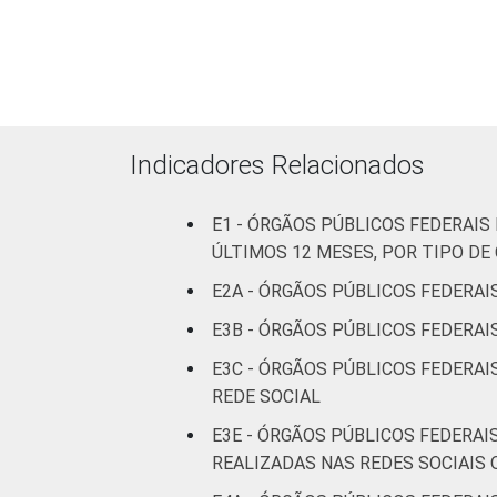
mais
92
7
pessoas
ocupadas
Não
89
7
declarado
Indicadores Relacionados
Fonte: CGI.br/NIC.br, Centro Regional 
E1 - ÓRGÃOS PÚBLICOS FEDERAI
tecnologias de informação e comunicaçã
ÚLTIMOS 12 MESES, POR TIPO D
E2A - ÓRGÃOS PÚBLICOS FEDERAI
E3B - ÓRGÃOS PÚBLICOS FEDERAI
E3C - ÓRGÃOS PÚBLICOS FEDERAI
REDE SOCIAL
E3E - ÓRGÃOS PÚBLICOS FEDERAI
REALIZADAS NAS REDES SOCIAIS 