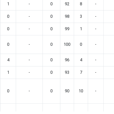
1
-
0
92
8
-
0
-
0
98
3
-
0
-
0
99
1
-
0
-
0
100
0
-
4
-
0
96
4
-
1
-
0
93
7
-
0
-
0
90
10
-