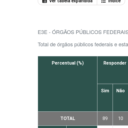
Ver tabela expandida
Índice
E3E - ÓRGÃOS PÚBLICOS FEDERAIS
Total de órgãos públicos federais e est
Percentual (%)
Responder 
Sim
Não
TOTAL
89
10