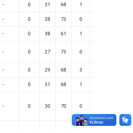
-
0
31
68
1
-
0
-
0
28
73
0
-
0
-
0
38
61
1
-
0
-
0
27
73
0
-
0
-
0
29
68
3
-
0
-
0
31
68
1
-
0
-
0
30
70
0
-
0