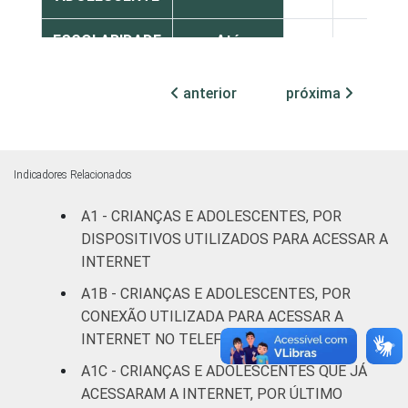
ESCOLARIDADE
Até
DOS PAIS OU
Fundamental
82
11
RESPONSÁVEIS
I
anterior
próxima
Fundamental
88
6
II
Indicadores Relacionados
Médio ou
84
9
A1 - CRIANÇAS E ADOLESCENTES, POR
mais
DISPOSITIVOS UTILIZADOS PARA ACESSAR A
FAIXA ETÁRIA
INTERNET
De 9 a 10
81
6
DA CRIANÇA
anos
A1B - CRIANÇAS E ADOLESCENTES, POR
OU DO
CONEXÃO UTILIZADA PARA ACESSAR A
ADOLESCENTE
De 11 a 12
INTERNET NO TELEFONE CELULAR
81
7
anos
A1C - CRIANÇAS E ADOLESCENTES QUE JÁ
ACESSARAM A INTERNET, POR ÚLTIMO
De 13 a 14
88
7