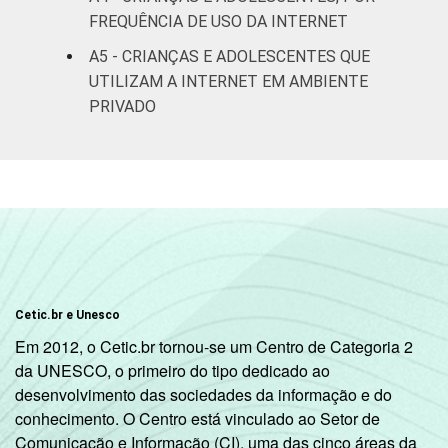
FREQUÊNCIA DE USO DA INTERNET
Não sabe
73
20
A5 - CRIANÇAS E ADOLESCENTES QUE
Não
UTILIZAM A INTERNET EM AMBIENTE
88
4
respondeu
PRIVADO
CLASSE
AB
89
2
SOCIAL
C
85
8
DE
79
14
Fonte: CGI.br/NIC.br, Centro Regional de
Cetic.br e Unesco
Estudos para o Desenvolvimento da
Em 2012, o Cetic.br tornou-se um Centro de Categoria 2
Sociedade da Informação (Cetic.br),
da UNESCO, o primeiro do tipo dedicado ao
Pesquisa sobre o Uso da Internet por
desenvolvimento das sociedades da informação e do
Crianças e Adolescentes no Brasil – TIC Kids
conhecimento. O Centro está vinculado ao Setor de
Online Brasil 2017.
Comunicação e Informação (CI), uma das cinco áreas da