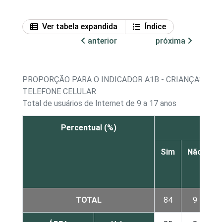
Ver tabela expandida
Índice
anterior
próxima
PROPORÇÃO PARA O INDICADOR A1B - CRIANÇAS E A
TELEFONE CELULAR
Total de usuários de Internet de 9 a 17 anos
Percentual (%)
Sim
Não
N
s
TOTAL
84
9