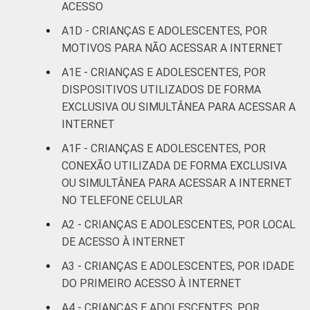
ACESSO
anos
A1D - CRIANÇAS E ADOLESCENTES, POR
De 15 a 17
MOTIVOS PARA NÃO ACESSAR A INTERNET
86
11
anos
A1E - CRIANÇAS E ADOLESCENTES, POR
DISPOSITIVOS UTILIZADOS DE FORMA
RENDA
Até 1 SM
82
12
EXCLUSIVA OU SIMULTÂNEA PARA ACESSAR A
FAMILIAR
INTERNET
Mais de 1
82
10
SM até 2 SM
A1F - CRIANÇAS E ADOLESCENTES, POR
CONEXÃO UTILIZADA DE FORMA EXCLUSIVA
Mais de 2
OU SIMULTÂNEA PARA ACESSAR A INTERNET
86
6
SM até 3 SM
NO TELEFONE CELULAR
A2 - CRIANÇAS E ADOLESCENTES, POR LOCAL
Mais de 3
91
3
DE ACESSO À INTERNET
SM
A3 - CRIANÇAS E ADOLESCENTES, POR IDADE
Não tem
DO PRIMEIRO ACESSO À INTERNET
71
26
renda
A4 - CRIANÇAS E ADOLESCENTES, POR