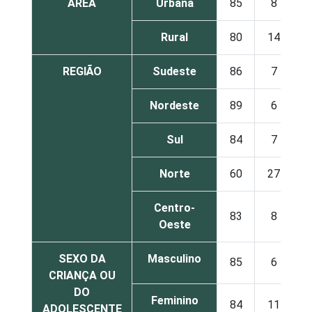
ÁREA
Urbana
85
8
Rural
80
14
REGIÃO
Sudeste
86
7
Nordeste
89
6
Sul
84
7
Norte
60
27
Centro-
83
8
Oeste
SEXO DA
Masculino
85
6
CRIANÇA OU
DO
Feminino
84
11
ADOLESCENTE