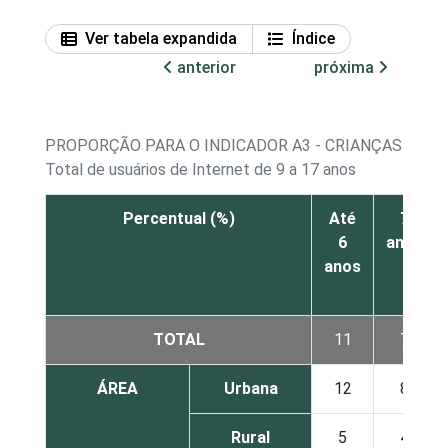
Ver tabela expandida
Índice
anterior
próxima
PROPORÇÃO PARA O INDICADOR A3 - CRIANÇAS E AD
Total de usuários de Internet de 9 a 17 anos
Percentual (%)
Até
7
6
anos
anos
TOTAL
11
7
ÁREA
Urbana
12
8
Rural
5
4