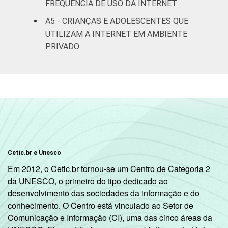
FREQUÊNCIA DE USO DA INTERNET
Não
13
16
respondeu
A5 - CRIANÇAS E ADOLESCENTES QUE
UTILIZAM A INTERNET EM AMBIENTE
CLASSE
AB
20
15
PRIVADO
SOCIAL
C
12
7
DE
4
3
Fonte: CGI.br/NIC.br, Centro Regional de
Estudos para o Desenvolvimento da
Sociedade da Informação (Cetic.br),
Cetic.br e Unesco
Pesquisa sobre o Uso da Internet por
Crianças e Adolescentes no Brasil – TIC Kids
Em 2012, o Cetic.br tornou-se um Centro de Categoria 2
Online Brasil 2017.
da UNESCO, o primeiro do tipo dedicado ao
desenvolvimento das sociedades da informação e do
conhecimento. O Centro está vinculado ao Setor de
Comunicação e Informação (CI), uma das cinco áreas da