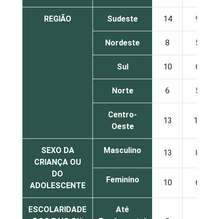
REGIÃO
Sudeste
14
9
Nordeste
8
5
Sul
10
6
Norte
6
5
Centro-
13
12
Oeste
SEXO DA
Masculino
13
8
CRIANÇA OU
DO
Feminino
10
6
ADOLESCENTE
ESCOLARIDADE
Até