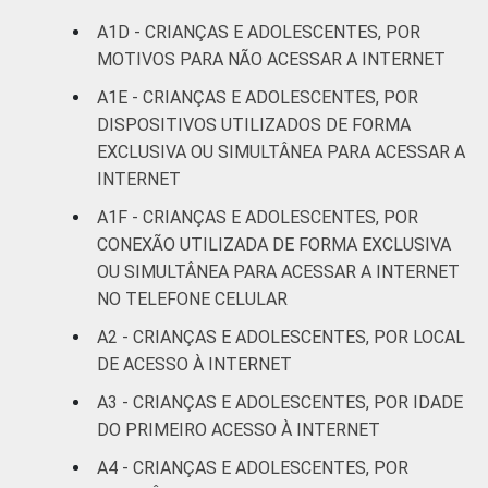
4
4
anos
A1D - CRIANÇAS E ADOLESCENTES, POR
MOTIVOS PARA NÃO ACESSAR A INTERNET
RENDA
Até 1 SM
6
4
A1E - CRIANÇAS E ADOLESCENTES, POR
FAMILIAR
DISPOSITIVOS UTILIZADOS DE FORMA
Mais de 1
9
7
EXCLUSIVA OU SIMULTÂNEA PARA ACESSAR A
SM até 2 SM
INTERNET
Mais de 2
A1F - CRIANÇAS E ADOLESCENTES, POR
15
7
SM até 3 SM
CONEXÃO UTILIZADA DE FORMA EXCLUSIVA
OU SIMULTÂNEA PARA ACESSAR A INTERNET
Mais de 3
NO TELEFONE CELULAR
18
10
SM
A2 - CRIANÇAS E ADOLESCENTES, POR LOCAL
DE ACESSO À INTERNET
Não tem
9
7
renda
A3 - CRIANÇAS E ADOLESCENTES, POR IDADE
DO PRIMEIRO ACESSO À INTERNET
Não sabe
13
6
A4 - CRIANÇAS E ADOLESCENTES, POR