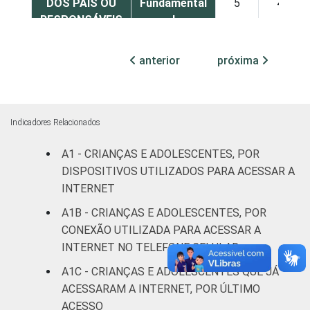
DOS PAIS OU
Fundamental
5
4
RESPONSÁVEIS
I
Fundamental
anterior
próxima
8
5
II
Médio ou
15
10
mais
Indicadores Relacionados
A1 - CRIANÇAS E ADOLESCENTES, POR
FAIXA ETÁRIA
De 9 a 10
31
21
DA CRIANÇA
DISPOSITIVOS UTILIZADOS PARA ACESSAR A
anos
OU DO
INTERNET
ADOLESCENTE
De 11 a 12
A1B - CRIANÇAS E ADOLESCENTES, POR
13
7
anos
CONEXÃO UTILIZADA PARA ACESSAR A
INTERNET NO TELEFONE CELULAR
De 13 a 14
6
3
A1C - CRIANÇAS E ADOLESCENTES QUE JÁ
anos
ACESSARAM A INTERNET, POR ÚLTIMO
ACESSO
De 15 a 17