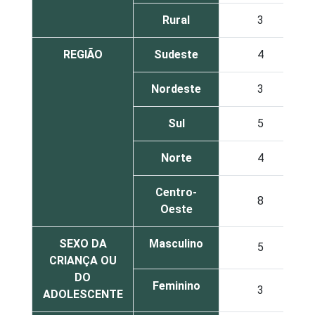
Rural
3
REGIÃO
Sudeste
4
Nordeste
3
Sul
5
Norte
4
Centro-
8
Oeste
SEXO DA
Masculino
5
CRIANÇA OU
DO
Feminino
3
ADOLESCENTE