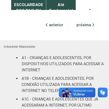
ESCOLARIDADE
Até
DOS PAIS OU
Fundamental
3
RESPONSÁVEIS
I
anterior
próxima
Fundamental
4
II
Médio ou
Indicadores Relacionados
5
mais
A1 - CRIANÇAS E ADOLESCENTES, POR
FAIXA ETÁRIA
DISPOSITIVOS UTILIZADOS PARA ACESSAR A
De 9 a 10
10
DA CRIANÇA
anos
INTERNET
OU DO
A1B - CRIANÇAS E ADOLESCENTES, POR
ADOLESCENTE
De 11 a 12
CONEXÃO UTILIZADA PARA ACESSAR A
7
anos
INTERNET NO TELEFONE CELULAR
A1C - CRIANÇAS E ADOLESCENTES QUE JÁ
De 13 a 14
3
ACESSARAM A INTERNET, POR ÚLTIMO
anos