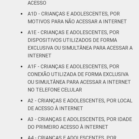
ACESSO
De 15 a 17
A1D - CRIANÇAS E ADOLESCENTES, POR
1
anos
MOTIVOS PARA NÃO ACESSAR A INTERNET
A1E - CRIANÇAS E ADOLESCENTES, POR
RENDA
Até 1 SM
4
DISPOSITIVOS UTILIZADOS DE FORMA
FAMILIAR
EXCLUSIVA OU SIMULTÂNEA PARA ACESSAR A
Mais de 1
4
INTERNET
SM até 2 SM
A1F - CRIANÇAS E ADOLESCENTES, POR
Mais de 2
CONEXÃO UTILIZADA DE FORMA EXCLUSIVA
7
SM até 3 SM
OU SIMULTÂNEA PARA ACESSAR A INTERNET
NO TELEFONE CELULAR
Mais de 3
5
A2 - CRIANÇAS E ADOLESCENTES, POR LOCAL
SM
DE ACESSO À INTERNET
Não tem
A3 - CRIANÇAS E ADOLESCENTES, POR IDADE
0
renda
DO PRIMEIRO ACESSO À INTERNET
A4 - CRIANÇAS E ADOLESCENTES, POR
Não sabe
2