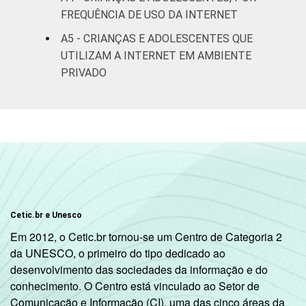
FREQUÊNCIA DE USO DA INTERNET
Não
A5 - CRIANÇAS E ADOLESCENTES QUE
4
respondeu
UTILIZAM A INTERNET EM AMBIENTE
PRIVADO
CLASSE
AB
7
SOCIAL
C
4
DE
3
Fonte: CGI.br/NIC.br, Centro Regional de
Estudos para o Desenvolvimento da
Cetic.br e Unesco
Sociedade da Informação (Cetic.br),
Pesquisa sobre o Uso da Internet por
Em 2012, o Cetic.br tornou-se um Centro de Categoria 2
Crianças e Adolescentes no Brasil – TIC Kids
da UNESCO, o primeiro do tipo dedicado ao
Online Brasil 2017.
desenvolvimento das sociedades da informação e do
conhecimento. O Centro está vinculado ao Setor de
Comunicação e Informação (CI), uma das cinco áreas da