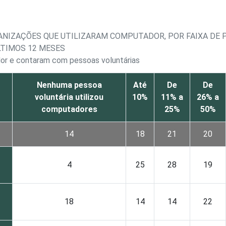
ANIZAÇÕES QUE UTILIZARAM COMPUTADOR, POR FAIXA DE
TIMOS 12 MESES
or e contaram com pessoas voluntárias
Nenhuma pessoa
Até
De
De
voluntária utilizou
10%
11% a
26% a
computadores
25%
50%
14
18
21
20
4
25
28
19
18
14
14
22