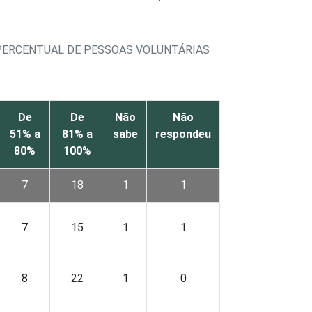
 PERCENTUAL DE PESSOAS VOLUNTÁRIAS
De
De
Não
Não
51% a
81% a
sabe
respondeu
80%
100%
7
18
1
1
7
15
1
1
8
22
1
0