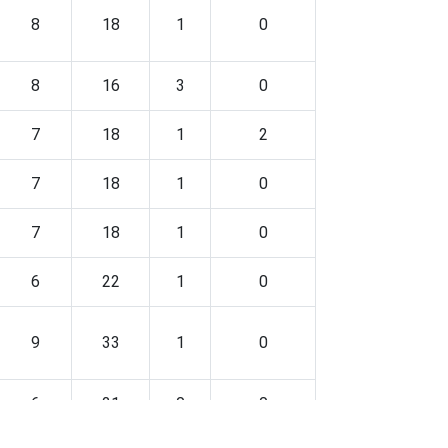
8
18
1
0
8
16
3
0
7
18
1
2
7
18
1
0
7
18
1
0
6
22
1
0
9
33
1
0
6
21
0
0