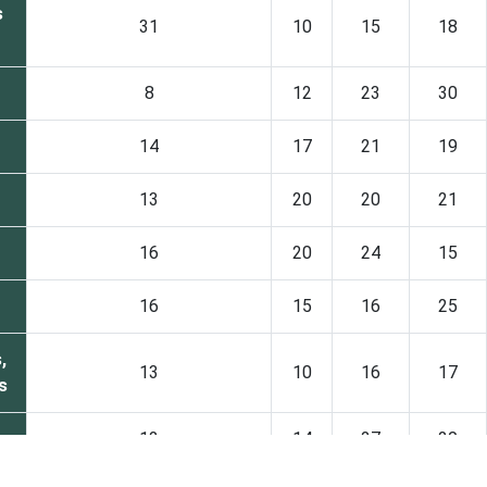
s
31
10
15
18
8
12
23
30
14
17
21
19
13
20
20
21
16
20
24
15
16
15
16
25
,
13
10
16
17
s
12
14
27
20