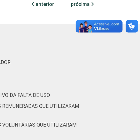
10
32
1
0
anterior
próxima
7
18
0
1
6
11
2
0
7
16
3
0
ADOR
9
21
0
0
(Cetic.br), Pesquisa sobre o uso das
VO DA FALTA DE USO
nizações Sem Fins Lucrativos 2016
S REMUNERADAS QUE UTILIZARAM
S VOLUNTÁRIAS QUE UTILIZARAM