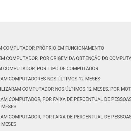
11
8
17
20
16
17
22
19
12
24
20
24
EM COMPUTADOR PRÓPRIO EM FUNCIONAMENTO
23
12
17
22
UEM COMPUTADOR, POR ORIGEM DA OBTENÇÃO DO COMPUT
EM COMPUTADOR, POR TIPO DE COMPUTADOR
12
20
20
17
ARAM COMPUTADORES NOS ÚLTIMOS 12 MESES
de Estudos para o Desenvolvimento da Sociedade da Informação 
TILIZARAM COMPUTADOR NOS ÚLTIMOS 12 MESES, POR MOTI
ão nas organizações sem fins lucrativos brasileiras - TIC Orga
ARAM COMPUTADOR, POR FAIXA DE PERCENTUAL DE PESSOA
 MESES
ARAM COMPUTADOR, POR FAIXA DE PERCENTUAL DE PESSOA
 MESES