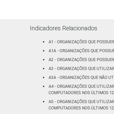
Educação e pesquisa
Desenvolvimento e
defesa de direitos
Indicadores Relacionados
Religião
A1 - ORGANIZAÇÕES QUE POSSU
Saúde e assistência
A1A - ORGANIZAÇÕES QUE POSS
social
A2 - ORGANIZAÇÕES QUE POSSU
Outros
A3 - ORGANIZAÇÕES QUE UTILIZ
Fonte: CGI.br/NIC.br, Centro Regional 
A3A - ORGANIZAÇÕES QUE NÃO U
Tecnologias de Informação e Comunicaç
A4 - ORGANIZAÇÕES QUE UTILIZ
COMPUTADORES NOS ÚLTIMOS 12
A5 - ORGANIZAÇÕES QUE UTILIZ
COMPUTADORES NOS ÚLTIMOS 12