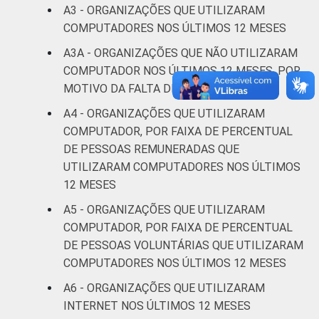
Saúde e
A3 - ORGANIZAÇÕES QUE UTILIZARAM
assistência
2
COMPUTADORES NOS ÚLTIMOS 12 MESES
social
A3A - ORGANIZAÇÕES QUE NÃO UTILIZARAM
COMPUTADOR NOS ÚLTIMOS 12 MESES, POR
Outros
0
MOTIVO DA FALTA DE USO
Fonte: CGI.br/NIC.br, Centro Regional de
A4 - ORGANIZAÇÕES QUE UTILIZARAM
Estudos para o Desenvolvimento da
COMPUTADOR, POR FAIXA DE PERCENTUAL
Sociedade da Informação (Cetic.br),
DE PESSOAS REMUNERADAS QUE
Pesquisa sobre o uso das Tecnologias de
UTILIZARAM COMPUTADORES NOS ÚLTIMOS
Informação e Comunicação nas organizações
12 MESES
sem fins lucrativos brasileiras - TIC
A5 - ORGANIZAÇÕES QUE UTILIZARAM
Organizações Sem Fins Lucrativos 2016
COMPUTADOR, POR FAIXA DE PERCENTUAL
DE PESSOAS VOLUNTÁRIAS QUE UTILIZARAM
COMPUTADORES NOS ÚLTIMOS 12 MESES
A6 - ORGANIZAÇÕES QUE UTILIZARAM
INTERNET NOS ÚLTIMOS 12 MESES