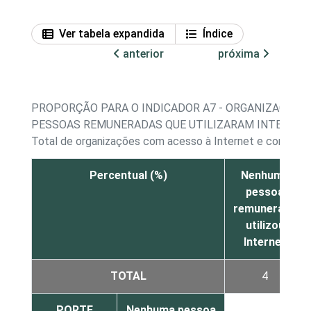
Ver tabela expandida
Índice
anterior
próxima
PROPORÇÃO PARA O INDICADOR A7 - ORGANIZAÇÕES 
PESSOAS REMUNERADAS QUE UTILIZARAM INTERNET
Total de organizações com acesso à Internet e contara
Percentual (%)
Nenhuma
pessoa
remunerada
utilizou
Internet
TOTAL
4
PORTE
Nenhuma pessoa