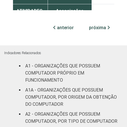
ATIVIDADES-
Associações
FIM
patronais,
1
profissionais e
anterior
próxima
sindicais
Cultura e
7
recreação
Indicadores Relacionados
A1 - ORGANIZAÇÕES QUE POSSUEM
Educação e
1
pesquisa
COMPUTADOR PRÓPRIO EM
FUNCIONAMENTO
Desenvolvimento
A1A - ORGANIZAÇÕES QUE POSSUEM
e defesa de
8
COMPUTADOR, POR ORIGEM DA OBTENÇÃO
direitos
DO COMPUTADOR
A2 - ORGANIZAÇÕES QUE POSSUEM
Religião
4
COMPUTADOR, POR TIPO DE COMPUTADOR