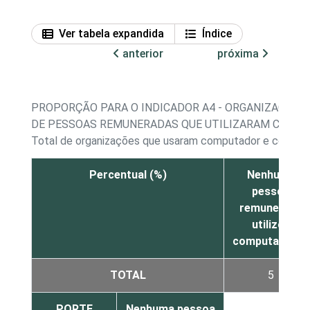
Ver tabela expandida
Índice
anterior
próxima
PROPORÇÃO PARA O INDICADOR A4 - ORGANIZAÇÕES
DE PESSOAS REMUNERADAS QUE UTILIZARAM COMPU
Total de organizações que usaram computador e conta
Percentual (%)
Nenhuma
pessoa
remunerada
utilizou
computadores
TOTAL
5
PORTE
Nenhuma pessoa