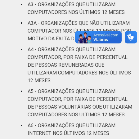
Saúde e
A3 - ORGANIZAÇÕES QUE UTILIZARAM
assistência
4
COMPUTADORES NOS ÚLTIMOS 12 MESES
social
A3A - ORGANIZAÇÕES QUE NÃO UTILIZARAM
COMPUTADOR NOS ÚLTIMOS 12 MESES, POR
Outros
0
MOTIVO DA FALTA DE USO
Fonte: CGI.br/NIC.br, Centro Regional de
A4 - ORGANIZAÇÕES QUE UTILIZARAM
Estudos para o Desenvolvimento da
COMPUTADOR, POR FAIXA DE PERCENTUAL
Sociedade da Informação (Cetic.br),
DE PESSOAS REMUNERADAS QUE
Pesquisa sobre o uso das Tecnologias de
UTILIZARAM COMPUTADORES NOS ÚLTIMOS
Informação e Comunicação nas organizações
12 MESES
sem fins lucrativos brasileiras - TIC
A5 - ORGANIZAÇÕES QUE UTILIZARAM
Organizações Sem Fins Lucrativos 2016
COMPUTADOR, POR FAIXA DE PERCENTUAL
DE PESSOAS VOLUNTÁRIAS QUE UTILIZARAM
COMPUTADORES NOS ÚLTIMOS 12 MESES
A6 - ORGANIZAÇÕES QUE UTILIZARAM
INTERNET NOS ÚLTIMOS 12 MESES