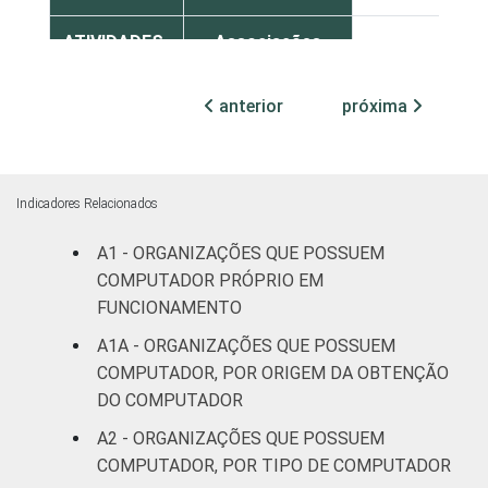
ATIVIDADES-
Associações
FIM
patronais,
1
profissionais e
anterior
próxima
sindicais
Cultura e
9
recreação
Indicadores Relacionados
A1 - ORGANIZAÇÕES QUE POSSUEM
Educação e
2
pesquisa
COMPUTADOR PRÓPRIO EM
FUNCIONAMENTO
Desenvolvimento
A1A - ORGANIZAÇÕES QUE POSSUEM
e defesa de
8
COMPUTADOR, POR ORIGEM DA OBTENÇÃO
direitos
DO COMPUTADOR
A2 - ORGANIZAÇÕES QUE POSSUEM
Religião
7
COMPUTADOR, POR TIPO DE COMPUTADOR