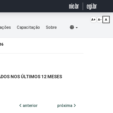
A+
A-
A
Selecionar idioma
cações
Capacitação
Sobre
16
ADOS NOS ÚLTIMOS 12 MESES
anterior
próxima