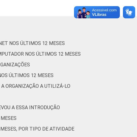
0
16
79
4
0
1
17
76
6
0
RNET NOS ÚLTIMOS 12 MESES
OMPUTADOR NOS ÚLTIMOS 12 MESES
RGANIZAÇÕES
1
15
79
5
0
NOS ÚLTIMOS 12 MESES
 A ORGANIZAÇÃO A UTILIZÁ-LO
1
19
75
6
0
EVOU A ESSA INTRODUÇÃO
0
17
77
7
0
2 MESES
MESES, POR TIPO DE ATIVIDADE
0
19
78
2
0