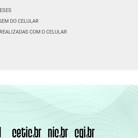
MESES
(Cetic.br), Pesquisa sobre o uso das
IGEM DO CELULAR
nizações Sem Fins Lucrativos 2016
 REALIZADAS COM O CELULAR