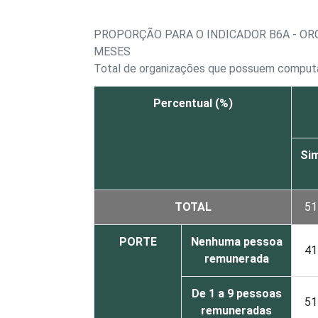
PROPORÇÃO PARA O INDICADOR B6A - OR
MESES
Total de organizações que possuem comput
Percentual (%)
Si
TOTAL
51
PORTE
Nenhuma pessoa
41
remunerada
De 1 a 9 pessoas
51
remuneradas