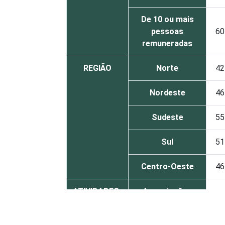
De 10 ou mais
pessoas
60
remuneradas
REGIÃO
Norte
42
Nordeste
46
Sudeste
55
Sul
51
Centro-Oeste
46
ATIVIDADES-
Associações
FIM
patronais,
56
profissionais e