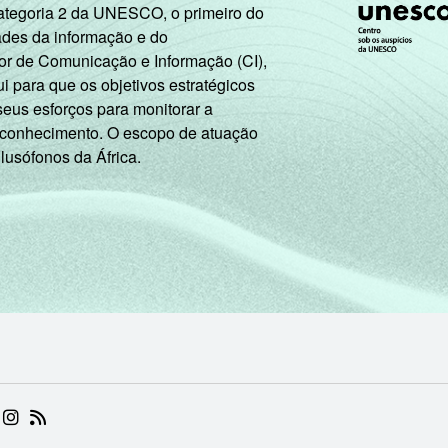
Categoria 2 da UNESCO, o primeiro do
ades da informação e do
or de Comunicação e Informação (CI),
 para que os objetivos estratégicos
seus esforços para monitorar a
 conhecimento. O escopo de atuação
 lusófonos da África.
 (ABRE EM NOVA ABA)
.BR (ABRE EM NOVA ABA)
 NIC.BR (ABRE EM NOVA ABA)
 NIC.BR (ABRE EM NOVA ABA)
AM DO NIC.BR (ABRE EM NOVA ABA)
NKEDIN DO NIC.BR (ABRE EM NOVA ABA)
INSTAGRAM DO NIC.BR (ABRE EM NOVA ABA)
RSS DO NIC.BR (ABRE EM NOVA ABA)