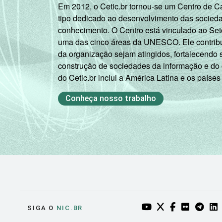
Em 2012, o Cetic.br tornou-se um Centro de 
tipo dedicado ao desenvolvimento das socied
conhecimento. O Centro está vinculado ao Set
uma das cinco áreas da UNESCO. Ele contribui
da organização sejam atingidos, fortalecendo 
construção de sociedades da informação e do
do Cetic.br inclui a América Latina e os países
Conheça nosso trabalho
YOUTUBE DO NIC.BR
TWITTER DO NIC
FACEBOOK DO
FLICKR DO
TELEGR
LI
SIGA O
NIC.BR