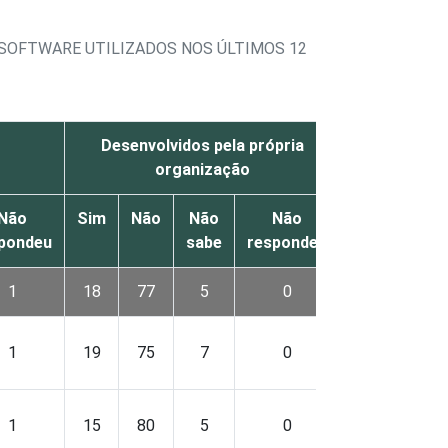
 SOFTWARE UTILIZADOS NOS ÚLTIMOS 12
Desenvolvidos pela própria
organização
Não
Sim
Não
Não
Não
pondeu
sabe
respondeu
1
18
77
5
0
1
19
75
7
0
1
15
80
5
0