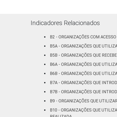
sindicais
Cultura e
50
recreação
Indicadores Relacionados
Educação e
58
B2 - ORGANIZAÇÕES COM ACESSO 
pesquisa
B5A - ORGANIZAÇÕES QUE UTILI
Desenvolvimento
B5B - ORGANIZAÇÕES QUE RECE
e defesa de
47
B6A - ORGANIZAÇÕES QUE UTILI
direitos
B6B - ORGANIZAÇÕES QUE UTILIZ
Religião
52
B7A - ORGANIZAÇÕES QUE INTRO
Saúde e
B7B - ORGANIZAÇÕES QUE INTRO
assistência
38
B9 - ORGANIZAÇÕES QUE UTILIZ
social
B10 - ORGANIZAÇÕES QUE UTILIZ
Outros
56
REALIZADA