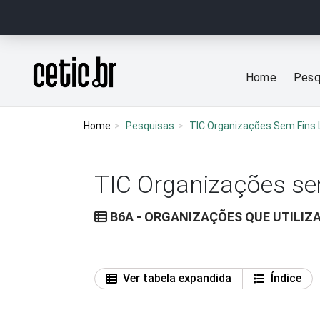
Ir para o conteúdo
Página inicial
Home
Pesq
Home
Pesquisas
TIC Organizações Sem Fins 
TIC Organizações se
B6A - ORGANIZAÇÕES QUE UTILIZ
Ver tabela expandida
Índice