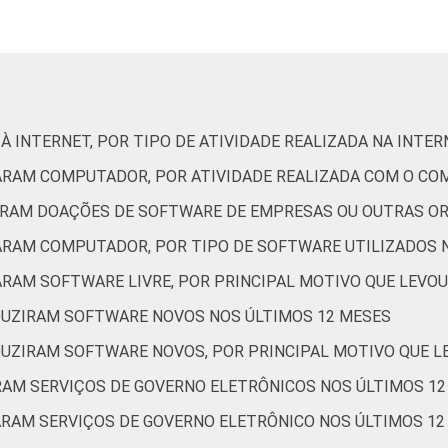
45
5
0
43
48
9
37
5
0
45
44
11
À INTERNET, POR TIPO DE ATIVIDADE REALIZADA NA INTE
ZARAM COMPUTADOR, POR ATIVIDADE REALIZADA COM O C
BERAM DOAÇÕES DE SOFTWARE DE EMPRESAS OU OUTRAS O
45
7
0
43
44
12
ZARAM COMPUTADOR, POR TIPO DE SOFTWARE UTILIZADOS 
ARAM SOFTWARE LIVRE, POR PRINCIPAL MOTIVO QUE LEVOU
43
6
0
44
47
8
DUZIRAM SOFTWARE NOVOS NOS ÚLTIMOS 12 MESES
DUZIRAM SOFTWARE NOVOS, POR PRINCIPAL MOTIVO QUE L
51
10
1
38
46
16
ARAM SERVIÇOS DE GOVERNO ELETRÔNICOS NOS ÚLTIMOS 1
ARAM SERVIÇOS DE GOVERNO ELETRÔNICO NOS ÚLTIMOS 12 
40
4
0
38
55
7