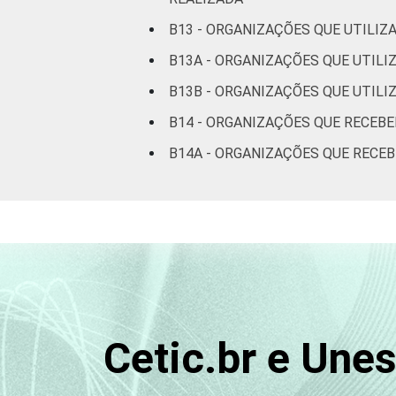
B13 - ORGANIZAÇÕES QUE UTILIZ
Fonte: CGI.br/NIC.br, Centro Regional 
B13A - ORGANIZAÇÕES QUE UTILI
Tecnologias de Informação e Comunicaç
B13B - ORGANIZAÇÕES QUE UTILI
B14 - ORGANIZAÇÕES QUE RECEB
B14A - ORGANIZAÇÕES QUE RECE
Cetic.br e Une