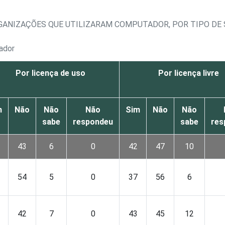
GANIZAÇÕES QUE UTILIZARAM COMPUTADOR, POR TIPO DE
ador
Por licença de uso
Por licença livre
m
Não
Não
Não
Sim
Não
Não
sabe
respondeu
sabe
res
43
6
0
42
47
10
54
5
0
37
56
6
42
7
0
43
45
12