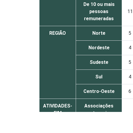
De 10 ou mais
pessoas
11
remuneradas
REGIÃO
Norte
5
Nordeste
4
Sudeste
5
Sul
4
Centro-Oeste
6
ATIVIDADES-
Associações
FIM
patronais,
5
profissionais e
sindicais