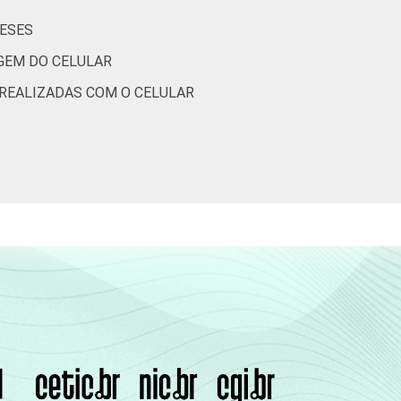
(Cetic.br), Pesquisa sobre o uso das
MESES
nizações Sem Fins Lucrativos 2016
IGEM DO CELULAR
 REALIZADAS COM O CELULAR