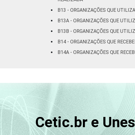
Fonte: CGI.br/NIC.br, Centro Regional 
B13 - ORGANIZAÇÕES QUE UTILIZ
Tecnologias de Informação e Comunicaç
B13A - ORGANIZAÇÕES QUE UTILI
B13B - ORGANIZAÇÕES QUE UTILI
B14 - ORGANIZAÇÕES QUE RECEB
B14A - ORGANIZAÇÕES QUE RECE
Cetic.br e Une