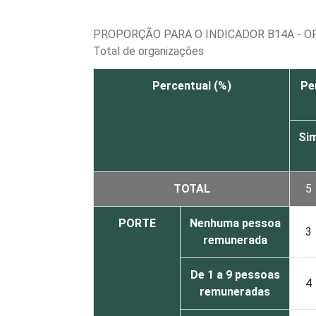
PROPORÇÃO PARA O INDICADOR B14A - O
Total de organizações
Percentual (%)
Pe
Si
TOTAL
5
PORTE
Nenhuma pessoa
3
remunerada
De 1 a 9 pessoas
4
remuneradas