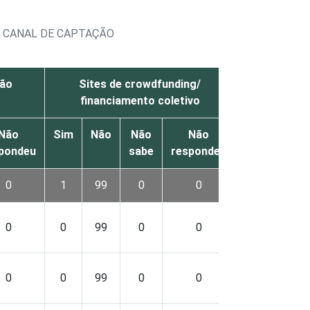
R CANAL DE CAPTAÇÃO
ção
Sites de crowdfunding/
Outros me
financiamento coletivo
Não
Sim
Não
Não
Não
Sim
Não
pondeu
sabe
respondeu
0
1
99
0
0
0
100
0
0
99
0
0
0
100
0
0
99
0
0
0
100