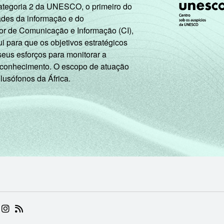
Categoria 2 da UNESCO, o primeiro do
ades da informação e do
or de Comunicação e Informação (CI),
 para que os objetivos estratégicos
seus esforços para monitorar a
 conhecimento. O escopo de atuação
 lusófonos da África.
 (ABRE EM NOVA ABA)
.BR (ABRE EM NOVA ABA)
 NIC.BR (ABRE EM NOVA ABA)
 NIC.BR (ABRE EM NOVA ABA)
AM DO NIC.BR (ABRE EM NOVA ABA)
NKEDIN DO NIC.BR (ABRE EM NOVA ABA)
INSTAGRAM DO NIC.BR (ABRE EM NOVA ABA)
RSS DO NIC.BR (ABRE EM NOVA ABA)