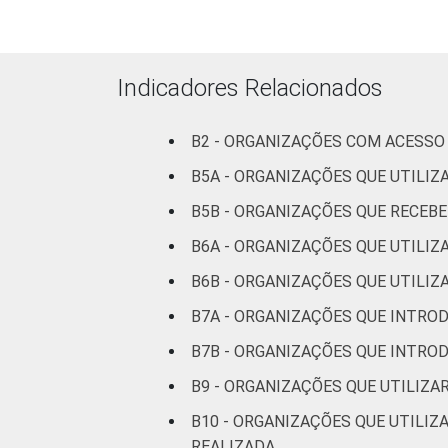
Cultura e
5
recreação
Indicadores Relacionados
Educação e
10
pesquisa
B2 - ORGANIZAÇÕES COM ACESSO 
Desenvolvimento
B5A - ORGANIZAÇÕES QUE UTILI
e defesa de
4
B5B - ORGANIZAÇÕES QUE RECE
direitos
B6A - ORGANIZAÇÕES QUE UTILI
Religião
5
B6B - ORGANIZAÇÕES QUE UTILIZ
B7A - ORGANIZAÇÕES QUE INTRO
Saúde e
assistência
13
B7B - ORGANIZAÇÕES QUE INTRO
social
B9 - ORGANIZAÇÕES QUE UTILIZ
Outros
4
B10 - ORGANIZAÇÕES QUE UTILIZ
REALIZADA