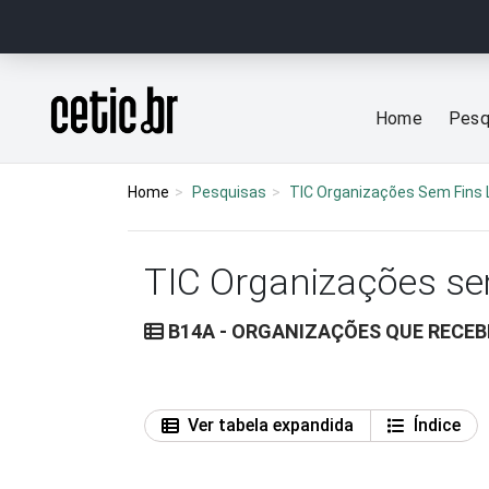
Ir para o conteúdo
Página inicial
Home
Pesq
Home
Pesquisas
TIC Organizações Sem Fins 
TIC Organizações se
B14A - ORGANIZAÇÕES QUE RECEB
Ver tabela expandida
Índice