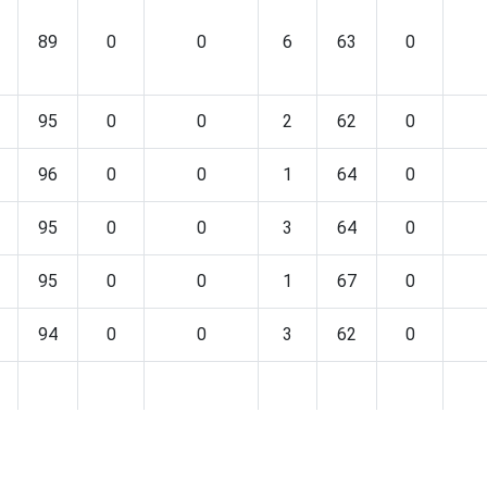
89
0
0
6
63
0
95
0
0
2
62
0
96
0
0
1
64
0
95
0
0
3
64
0
95
0
0
1
67
0
94
0
0
3
62
0
95
0
0
1
60
0