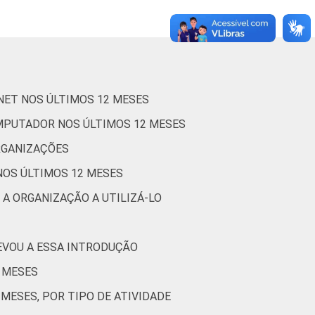
0
1
99
0
0
0
100
0
1
97
2
0
1
99
RNET NOS ÚLTIMOS 12 MESES
OMPUTADOR NOS ÚLTIMOS 12 MESES
0
1
99
0
0
0
100
RGANIZAÇÕES
NOS ÚLTIMOS 12 MESES
0
0
99
0
0
0
100
 A ORGANIZAÇÃO A UTILIZÁ-LO
0
3
96
1
0
0
100
EVOU A ESSA INTRODUÇÃO
2 MESES
0
1
99
0
0
0
100
MESES, POR TIPO DE ATIVIDADE