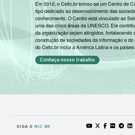
Em 2012, o Cetic.br tornou-se um Centro de 
tipo dedicado ao desenvolvimento das socied
conhecimento. O Centro está vinculado ao Set
uma das cinco áreas da UNESCO. Ele contribui
da organização sejam atingidos, fortalecendo 
construção de sociedades da informação e do
do Cetic.br inclui a América Latina e os países
Conheça nosso trabalho
YOUTUBE DO NIC.BR
TWITTER DO NIC
FACEBOOK DO
FLICKR DO
TELEGR
LI
SIGA O
NIC.BR