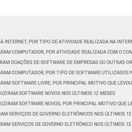
95
0
0
2
68
0
89
1
0
6
66
1
À INTERNET, POR TIPO DE ATIVIDADE REALIZADA NA INTE
ZARAM COMPUTADOR, POR ATIVIDADE REALIZADA COM O C
96
0
0
2
63
0
BERAM DOAÇÕES DE SOFTWARE DE EMPRESAS OU OUTRAS O
ZARAM COMPUTADOR, POR TIPO DE SOFTWARE UTILIZADOS 
95
0
0
4
63
0
ARAM SOFTWARE LIVRE, POR PRINCIPAL MOTIVO QUE LEVOU
DUZIRAM SOFTWARE NOVOS NOS ÚLTIMOS 12 MESES
85
1
0
9
57
1
DUZIRAM SOFTWARE NOVOS, POR PRINCIPAL MOTIVO QUE L
ARAM SERVIÇOS DE GOVERNO ELETRÔNICOS NOS ÚLTIMOS 1
96
0
0
1
70
0
ARAM SERVIÇOS DE GOVERNO ELETRÔNICO NOS ÚLTIMOS 12 