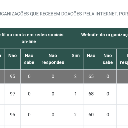
RGANIZAÇÕES QUE RECEBEM DOAÇÕES PELA INTERNET, PO
rfil ou conta em redes sociais
Website da organiza
on-line
m
Não
Não
Não
Sim
Não
Não
sabe
respondeu
sabe
res
95
0
0
2
65
0
97
0
0
1
68
0
95
0
0
2
60
0