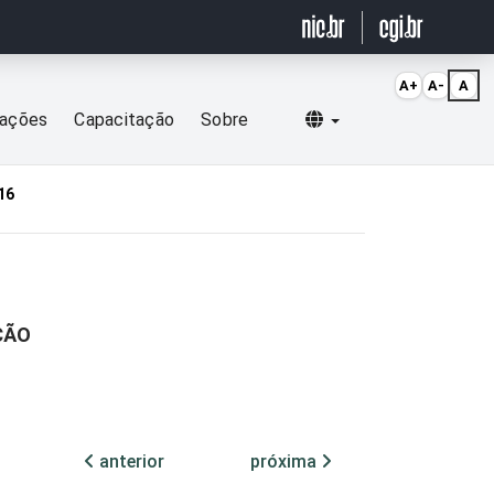
A+
A-
A
Selecionar idioma
cações
Capacitação
Sobre
16
ÇÃO
anterior
próxima