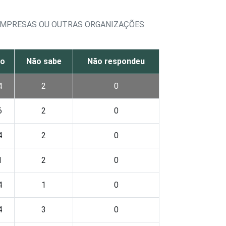
 EMPRESAS OU OUTRAS ORGANIZAÇÕES
o
Não sabe
Não respondeu
4
2
0
6
2
0
4
2
0
1
2
0
4
1
0
4
3
0