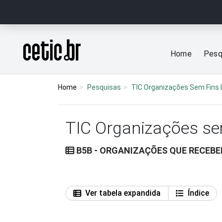
Ir para o conteúdo
Página inicial
Home
Pesq
Home
Pesquisas
TIC Organizações Sem Fins 
TIC Organizações se
B5B - ORGANIZAÇÕES QUE RECEB
Ver tabela expandida
Índice