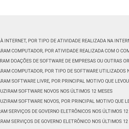
Outros
3
9
de Estudos para o Desenvolvimento da Sociedade da Informação 
ão nas organizações sem fins lucrativos brasileiras - TIC Orga
À INTERNET, POR TIPO DE ATIVIDADE REALIZADA NA INTE
ZARAM COMPUTADOR, POR ATIVIDADE REALIZADA COM O C
BERAM DOAÇÕES DE SOFTWARE DE EMPRESAS OU OUTRAS O
ZARAM COMPUTADOR, POR TIPO DE SOFTWARE UTILIZADOS 
ARAM SOFTWARE LIVRE, POR PRINCIPAL MOTIVO QUE LEVOU
DUZIRAM SOFTWARE NOVOS NOS ÚLTIMOS 12 MESES
DUZIRAM SOFTWARE NOVOS, POR PRINCIPAL MOTIVO QUE L
ARAM SERVIÇOS DE GOVERNO ELETRÔNICOS NOS ÚLTIMOS 1
ARAM SERVIÇOS DE GOVERNO ELETRÔNICO NOS ÚLTIMOS 12 