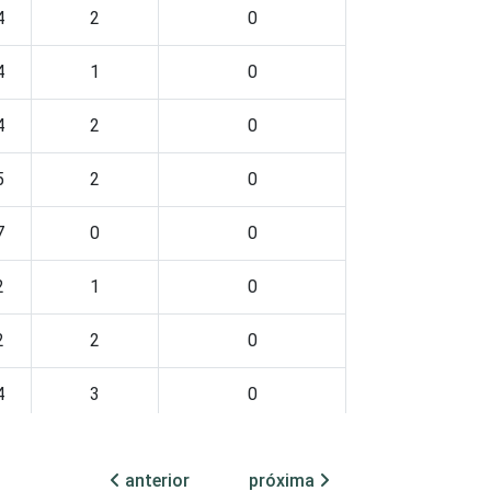
4
2
0
4
1
0
4
2
0
5
2
0
7
0
0
2
1
0
2
2
0
4
3
0
8
3
0
anterior
próxima