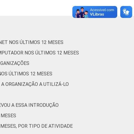
6
1
0
(Cetic.br), Pesquisa sobre o uso das
nizações Sem Fins Lucrativos 2016
RNET NOS ÚLTIMOS 12 MESES
OMPUTADOR NOS ÚLTIMOS 12 MESES
RGANIZAÇÕES
NOS ÚLTIMOS 12 MESES
 A ORGANIZAÇÃO A UTILIZÁ-LO
EVOU A ESSA INTRODUÇÃO
2 MESES
MESES, POR TIPO DE ATIVIDADE