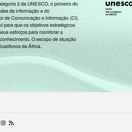
Categoria 2 da UNESCO, o primeiro do
ades da informação e do
or de Comunicação e Informação (CI),
 para que os objetivos estratégicos
seus esforços para monitorar a
 conhecimento. O escopo de atuação
 lusófonos da África.
 (ABRE EM NOVA ABA)
.BR (ABRE EM NOVA ABA)
 NIC.BR (ABRE EM NOVA ABA)
 NIC.BR (ABRE EM NOVA ABA)
AM DO NIC.BR (ABRE EM NOVA ABA)
NKEDIN DO NIC.BR (ABRE EM NOVA ABA)
INSTAGRAM DO NIC.BR (ABRE EM NOVA ABA)
RSS DO NIC.BR (ABRE EM NOVA ABA)