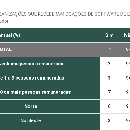
RGANIZAÇÕES QUE RECEBERAM DOAÇÕES DE SOFTWARE DE
ador
ntual (%)
Sim
Nã
OTAL
4
9
Nenhuma pessoa remunerada
2
9
e 1 a 9 pessoas remuneradas
3
9
10 ou mais pessoas remuneradas
7
9
Norte
6
9
Nordeste
3
9