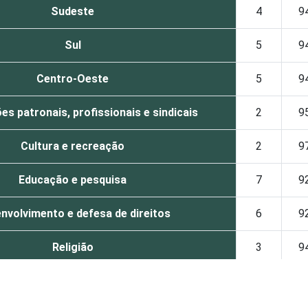
Sudeste
4
9
Sul
5
9
Centro-Oeste
5
9
s patronais, profissionais e sindicais
2
9
Cultura e recreação
2
9
Educação e pesquisa
7
9
nvolvimento e defesa de direitos
6
9
Religião
3
9
Saúde e assistência social
8
8