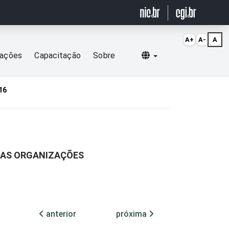
A+
A-
A
Selecionar idioma
cações
Capacitação
Sobre
16
RAS ORGANIZAÇÕES
anterior
próxima