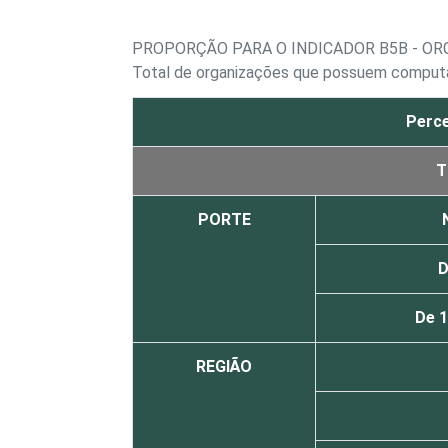
PROPORÇÃO PARA O INDICADOR B5B - O
Total de organizações que possuem comput
Perce
T
PORTE
D
De 
REGIÃO