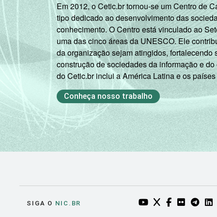
Em 2012, o Cetic.br tornou-se um Centro de 
tipo dedicado ao desenvolvimento das socied
conhecimento. O Centro está vinculado ao Set
uma das cinco áreas da UNESCO. Ele contribui
da organização sejam atingidos, fortalecendo 
construção de sociedades da informação e do
do Cetic.br inclui a América Latina e os países
Conheça nosso trabalho
YOUTUBE DO NIC.BR
TWITTER DO NIC
FACEBOOK DO
FLICKR DO
TELEGR
LI
SIGA O
NIC.BR