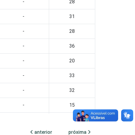
-
28
-
31
-
28
-
36
-
20
-
33
-
32
-
15
-
59
anterior
próxima
-
23