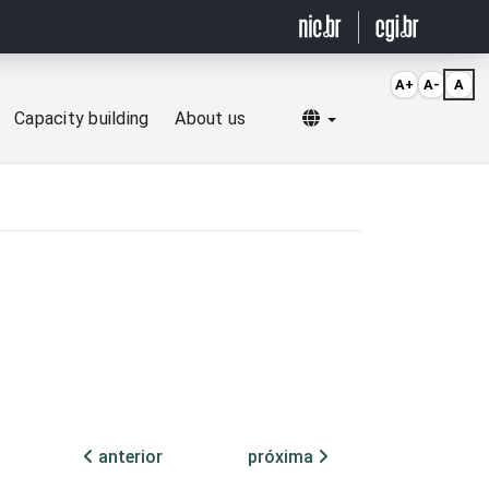
A+
A-
A
Selecionar idioma
Capacity building
About us
anterior
próxima