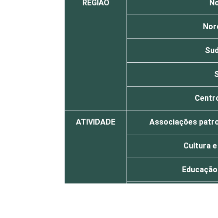
REGIÃO
No
Nor
Sud
S
Centr
ATIVIDADE
Associações patro
Cultura 
Educação 
Desenvolvimento e
Rel