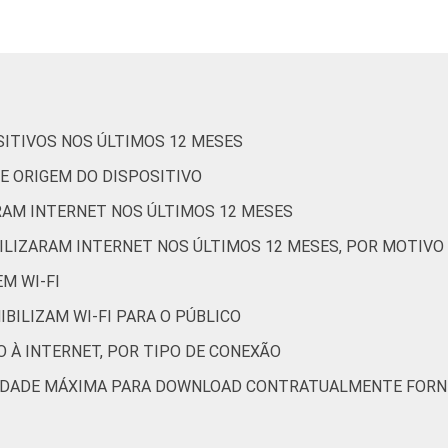
stência social
45
33
0
meio ambiente
19
24
0
SITIVOS NOS ÚLTIMOS 12 MESES
tros
37
40
0
DE ORIGEM DO DISPOSITIVO
de Estudos para o Desenvolvimento da Sociedade da Informação 
ARAM INTERNET NOS ÚLTIMOS 12 MESES
o nas organizações sem fins lucrativos brasileiras - TIC Organ
ILIZARAM INTERNET NOS ÚLTIMOS 12 MESES, POR MOTIVO 
M WI-FI
IBILIZAM WI-FI PARA O PÚBLICO
 À INTERNET, POR TIPO DE CONEXÃO
OCIDADE MÁXIMA PARA DOWNLOAD CONTRATUALMENTE FORN