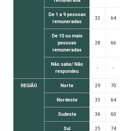
remunerada
De 1 a 9 pessoas
32
64
remuneradas
De 10 ou mais
pessoas
28
66
remuneradas
Não sabe/ Não
-
-
respondeu
REGIÃO
Norte
29
70
Nordeste
33
64
Sudeste
36
60
Sul
25
74