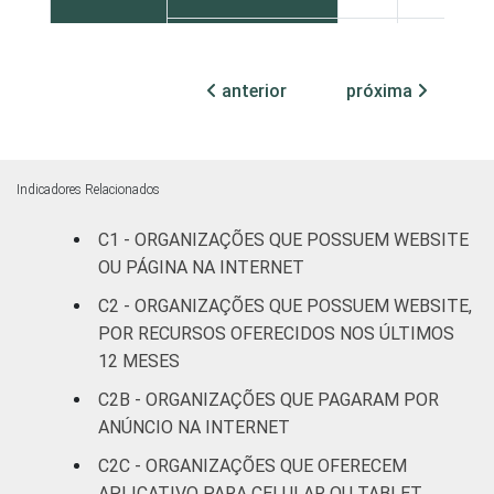
Centro-Oeste
26
70
anterior
próxima
ATIVIDADE
Associações
patronais e
30
66
profissionais
Indicadores Relacionados
Cultura e
32
66
recreação
C1 - ORGANIZAÇÕES QUE POSSUEM WEBSITE
OU PÁGINA NA INTERNET
Educação e
38
62
C2 - ORGANIZAÇÕES QUE POSSUEM WEBSITE,
pesquisa
POR RECURSOS OFERECIDOS NOS ÚLTIMOS
12 MESES
Desenvolvimento
e defesa de
32
65
C2B - ORGANIZAÇÕES QUE PAGARAM POR
direitos
ANÚNCIO NA INTERNET
C2C - ORGANIZAÇÕES QUE OFERECEM
Religião
32
65
APLICATIVO PARA CELULAR OU TABLET