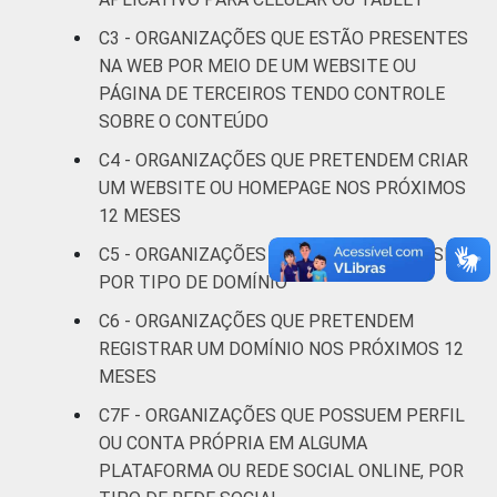
Saúde e
C3 - ORGANIZAÇÕES QUE ESTÃO PRESENTES
assistência
35
61
NA WEB POR MEIO DE UM WEBSITE OU
social
PÁGINA DE TERCEIROS TENDO CONTROLE
SOBRE O CONTEÚDO
Habitação e
26
73
C4 - ORGANIZAÇÕES QUE PRETENDEM CRIAR
meio ambiente
UM WEBSITE OU HOMEPAGE NOS PRÓXIMOS
12 MESES
Outros
30
69
C5 - ORGANIZAÇÕES QUE POSSUEM WEBSITE,
Fonte: CGI.br/NIC.br, Centro Regional de
POR TIPO DE DOMÍNIO
Estudos para o Desenvolvimento da
C6 - ORGANIZAÇÕES QUE PRETENDEM
Sociedade da Informação (Cetic.br),
REGISTRAR UM DOMÍNIO NOS PRÓXIMOS 12
Pesquisa sobre o uso das tecnologias de
MESES
informação e comunicação nas organizações
sem fins lucrativos brasileiras - TIC
C7F - ORGANIZAÇÕES QUE POSSUEM PERFIL
Organizações Sem Fins Lucrativos 2022.
OU CONTA PRÓPRIA EM ALGUMA
PLATAFORMA OU REDE SOCIAL ONLINE, POR