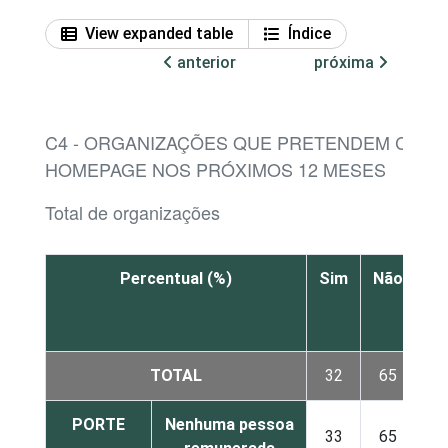
View expanded table
Índice
anterior
próxima
C4 - ORGANIZAÇÕES QUE PRETENDEM CRIA
HOMEPAGE NOS PRÓXIMOS 12 MESES
Total de organizações
Percentual (%)
Sim
Não
N
sa
TOTAL
32
65
PORTE
Nenhuma pessoa
33
65