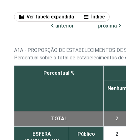
Ver tabela expandida
Índice
anterior
próxima
A1A - PROPORÇÃO DE ESTABELECIMENTOS DE SAÚD
Percentual sobre o total de estabelecimentos de saúde 
Percentual %
Compu
Nenhum
1
a
5
TOTAL
2
57
ESFERA
Público
2
67