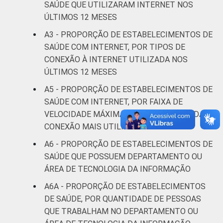
SAÚDE QUE UTILIZARAM INTERNET NOS
que declararam ter utilizado computador nos
ÚLTIMOS 12 MESES
últimos 12 meses em relação ao momento
da entrevista. Dados coletados entre
A3 - PROPORÇÃO DE ESTABELECIMENTOS DE
novembro de 2015 e abril de 2016.
SAÚDE COM INTERNET, POR TIPOS DE
CONEXÃO À INTERNET UTILIZADA NOS
ÚLTIMOS 12 MESES
A5 - PROPORÇÃO DE ESTABELECIMENTOS DE
SAÚDE COM INTERNET, POR FAIXA DE
VELOCIDADE MÁXIMA PARA DOWNLOAD DA
CONEXÃO MAIS UTILIZADA
A6 - PROPORÇÃO DE ESTABELECIMENTOS DE
SAÚDE QUE POSSUEM DEPARTAMENTO OU
ÁREA DE TECNOLOGIA DA INFORMAÇÃO
A6A - PROPORÇÃO DE ESTABELECIMENTOS
DE SAÚDE, POR QUANTIDADE DE PESSOAS
QUE TRABALHAM NO DEPARTAMENTO OU