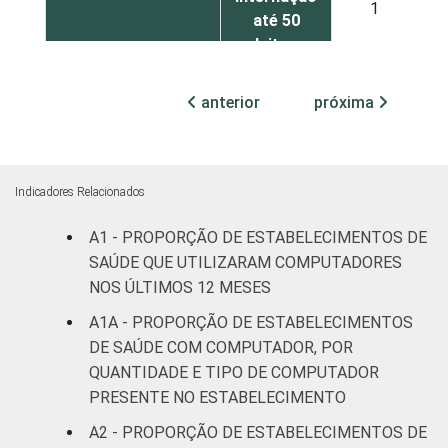
1
42
até 50
leitos
Com
anterior
próxima
internação,
0
8
mais de 50
leitos
Indicadores Relacionados
Serviço de
A1 - PROPORÇÃO DE ESTABELECIMENTOS DE
apoio à
2
56
SAÚDE QUE UTILIZARAM COMPUTADORES
diagnose e
terapia
NOS ÚLTIMOS 12 MESES
A1A - PROPORÇÃO DE ESTABELECIMENTOS
LOCALIZAÇÃO
Capital
2
31
DE SAÚDE COM COMPUTADOR, POR
QUANTIDADE E TIPO DE COMPUTADOR
Interior
1
64
PRESENTE NO ESTABELECIMENTO
A2 - PROPORÇÃO DE ESTABELECIMENTOS DE
Base: 88.239 estabelecimentos de saúde