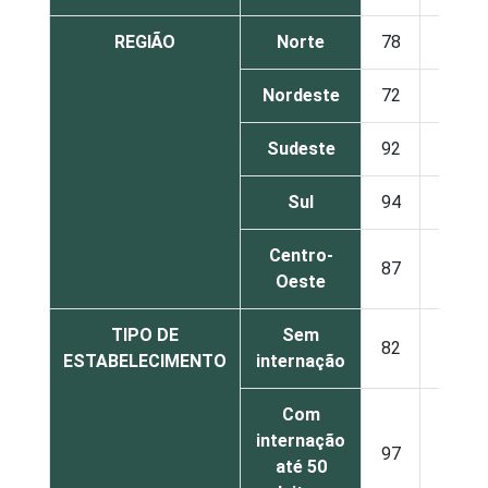
REGIÃO
Norte
78
22
Nordeste
72
28
Sudeste
92
8
Sul
94
6
Centro-
87
13
Oeste
TIPO DE
Sem
82
18
ESTABELECIMENTO
internação
Com
internação
97
3
até 50