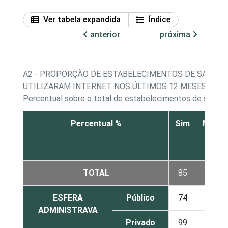
Ver tabela expandida
Índice
anterior
próxima
A2 - PROPORÇÃO DE ESTABELECIMENTOS DE SAÚDE 
UTILIZARAM INTERNET NOS ÚLTIMOS 12 MESES
Percentual sobre o total de estabelecimentos de saúde
Percentual %
Sim
Não
TOTAL
85
15
ESFERA
Público
74
26
ADMINISTRAVA
Privado
99
1