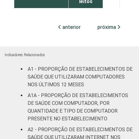
leitos
Com
internação,
anterior
próxima
100
0
mais de 50
leitos
Serviço de
Indicadores Relacionados
apoio à
98
2
A1 - PROPORÇÃO DE ESTABELECIMENTOS DE
diagnose e
terapia
SAÚDE QUE UTILIZARAM COMPUTADORES
NOS ÚLTIMOS 12 MESES
LOCALIZAÇÃO
Capital
98
2
A1A - PROPORÇÃO DE ESTABELECIMENTOS
DE SAÚDE COM COMPUTADOR, POR
Interior
82
18
QUANTIDADE E TIPO DE COMPUTADOR
PRESENTE NO ESTABELECIMENTO
Base: 96.214 estabelecimentos de saúde.
A2 - PROPORÇÃO DE ESTABELECIMENTOS DE
Dados coletados entre novembro de 2015 e
SAÚDE QUE UTILIZARAM INTERNET NOS
abril de 2016.