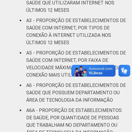
SAÚDE QUE UTILIZARAM INTERNET NOS
últimos 12 meses em relação ao momento
ÚLTIMOS 12 MESES
da entrevista. Respostas estimuladas. Dados
coletados entre novembro de 2015 e abril de
A3 - PROPORÇÃO DE ESTABELECIMENTOS DE
2016.
SAÚDE COM INTERNET, POR TIPOS DE
CONEXÃO À INTERNET UTILIZADA NOS
ÚLTIMOS 12 MESES
A5 - PROPORÇÃO DE ESTABELECIMENTOS DE
SAÚDE COM INTERNET, POR FAIXA DE
VELOCIDADE MÁXIMA PARA DOWNLOAD DA
CONEXÃO MAIS UTILIZADA
A6 - PROPORÇÃO DE ESTABELECIMENTOS DE
SAÚDE QUE POSSUEM DEPARTAMENTO OU
ÁREA DE TECNOLOGIA DA INFORMAÇÃO
A6A - PROPORÇÃO DE ESTABELECIMENTOS
DE SAÚDE, POR QUANTIDADE DE PESSOAS
QUE TRABALHAM NO DEPARTAMENTO OU