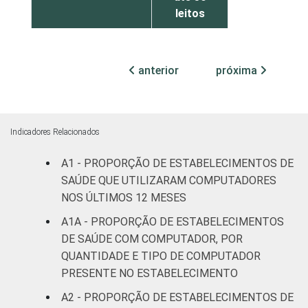
leitos
Com
internação,
anterior
próxima
63
mais de 50
leitos
Serviço de
Indicadores Relacionados
apoio à
32
A1 - PROPORÇÃO DE ESTABELECIMENTOS DE
diagnose e
terapia
SAÚDE QUE UTILIZARAM COMPUTADORES
NOS ÚLTIMOS 12 MESES
LOCALIZAÇÃO
Capital
31
A1A - PROPORÇÃO DE ESTABELECIMENTOS
DE SAÚDE COM COMPUTADOR, POR
Interior
25
QUANTIDADE E TIPO DE COMPUTADOR
PRESENTE NO ESTABELECIMENTO
Base 81.921 estabelecimentos de saúde
A2 - PROPORÇÃO DE ESTABELECIMENTOS DE
que declararam ter utilizado Internet nos