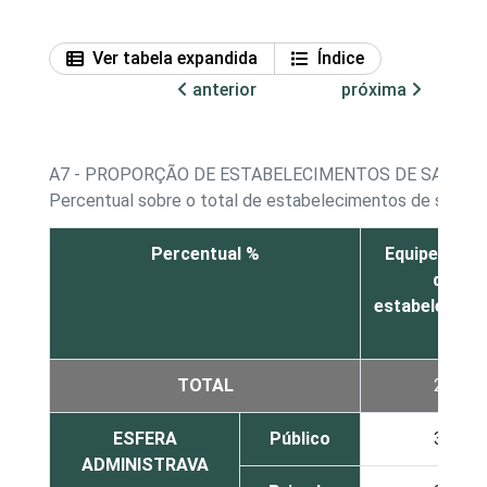
Ver tabela expandida
Índice
anterior
próxima
A7 - PROPORÇÃO DE ESTABELECIMENTOS DE SAÚDE,
Percentual sobre o total de estabelecimentos de saúde q
Percentual %
Equipe inter
do
estabelecime
TOTAL
26
ESFERA
Público
30
ADMINISTRAVA