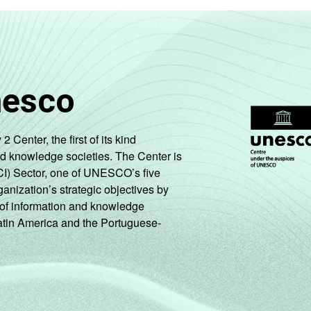
nesco
enter, the first of its kind
nd knowledge societies. The Center is
CI) Sector, one of UNESCO’s five
ganization’s strategic objectives by
ng of information and knowledge
Latin America and the Portuguese-