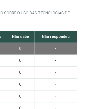
O SOBRE O USO DAS TECNOLOGIAS DE
o
Não sabe
Não respondeu
0
-
0
-
0
-
0
-
0
-
0
-