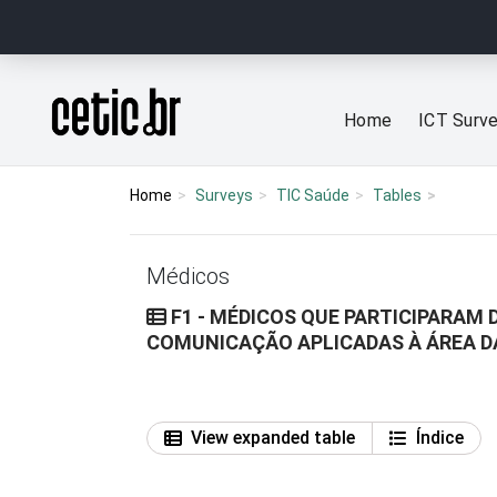
Ir para o conteúdo
Página inicial
Home
ICT Surv
Home
Surveys
TIC Saúde
Tables
Médicos
F1 - MÉDICOS QUE PARTICIPARAM
COMUNICAÇÃO APLICADAS À ÁREA D
View expanded table
Índice