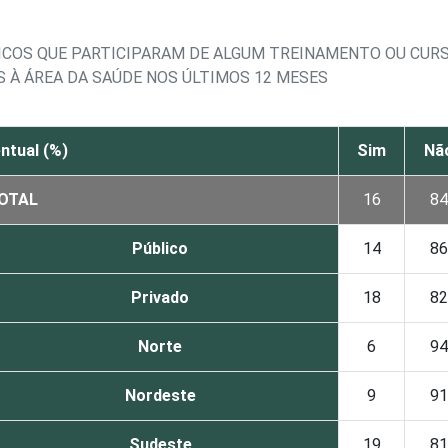
ICOS QUE PARTICIPARAM DE ALGUM TREINAMENTO OU CURS
 À ÁREA DA SAÚDE NOS ÚLTIMOS 12 MESES
ntual (%)
Sim
Nã
OTAL
16
84
Público
14
86
Privado
18
82
Norte
6
94
Nordeste
9
91
Sudeste
19
81