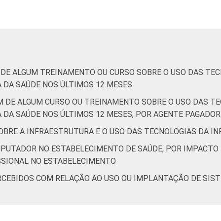
Interior
20
80
de Estudos para o Desenvolvimento da Sociedade da Informação 
ão nos estabelecimentos de saúde brasileiros - TIC Saúde 201
M DE ALGUM TREINAMENTO OU CURSO SOBRE O USO DAS TE
 DA SAÚDE NOS ÚLTIMOS 12 MESES
AM DE ALGUM CURSO OU TREINAMENTO SOBRE O USO DAS T
 DA SAÚDE NOS ÚLTIMOS 12 MESES, POR AGENTE PAGADO
SOBRE A INFRAESTRUTURA E O USO DAS TECNOLOGIAS DA 
MPUTADOR NO ESTABELECIMENTO DE SAÚDE, POR IMPACTO
SSIONAL NO ESTABELECIMENTO
ERCEBIDOS COM RELAÇÃO AO USO OU IMPLANTAÇÃO DE SIS