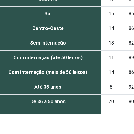
Sul
15
85
Centro-Oeste
14
86
Sem internação
18
82
Com internação (até 50 leitos)
11
89
Com internação (mais de 50 leitos)
14
86
Até 35 anos
8
92
De 36 a 50 anos
20
80
De 51 anos ou mais
17
83
Capital
10
90