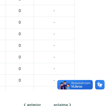
0
-
0
-
0
-
0
-
0
-
0
-
0
-
0
-
0
-
anterior
próxima