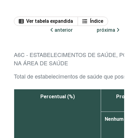
Ver tabela expandida
Índice
anterior
próxima
A6C - ESTABELECIMENTOS DE SAÚDE, POR
NA ÁREA DE SAÚDE
Total de estabelecimentos de saúde que possuem 
Percentual (%)
Profissi
Nenhum
De
1
a