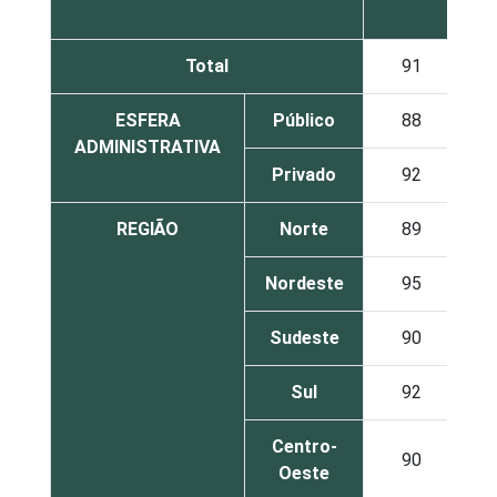
3
Total
91
4
ESFERA
Público
88
5
ADMINISTRATIVA
Privado
92
4
REGIÃO
Norte
89
11
Nordeste
95
4
Sudeste
90
3
Sul
92
4
Centro-
90
5
Oeste