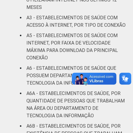
IDENTIFICAÇÃO DE
UBS
80
9
MESES
UNIDADE BÁSICA
A3 - ESTABELECIMENTOS DE SAÚDE COM
DE SAÚDE
Não UBS
93
3
ACESSO À INTERNET, POR TIPO DE CONEXÃO
LOCALIZAÇÃO
Capital
92
6
A5 - ESTABELECIMENTOS DE SAÚDE COM
INTERNET, POR FAIXA DE VELOCIDADE
Interior
91
3
MÁXIMA PARA DOWNLOAD DA PRINCIPAL
CONEXÃO
Fonte: CGI/NIC.br, Centro Regional de
A6 - ESTABELECIMENTOS DE SAÚDE QUE
Estudos para o Desenvolvimento da
POSSUEM DEPARTAMENTO OU ÁREA DE
Sociedade da Informação (Cetic.br),
TECNOLOGIA DA INFORMAÇÃO
Pesquisa sobre o uso das tecnologias de
informação e comunicação nos
A6A - ESTABELECIMENTOS DE SAÚDE, POR
estabelecimentos de saúde brasileiros - TIC
QUANTIDADE DE PESSOAS QUE TRABALHAM
Saúde 2019.
NA ÁREA OU DEPARTAMENTO DE
TECNOLOGIA DA INFORMAÇÃO
A6B - ESTABELECIMENTOS DE SAÚDE, POR