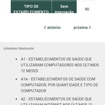
TIPO DE
Sem
90
4
ESTABELECIMENTO
internação
Com
anterior
próxima
internação
96
1
(até 50
leitos)
Indicadores Relacionados
Com
internação
A1 - ESTABELECIMENTOS DE SAÚDE QUE
96
2
(mais de
UTILIZARAM COMPUTADORES NOS ÚLTIMOS
50 leitos)
12 MESES
A1A - ESTABELECIMENTOS DE SAÚDE COM
Serviço de
COMPUTADOR, POR QUANTIDADE E TIPO DE
apoio à
92
7
COMPUTADOR
diagnose e
terapia
A2 - ESTABELECIMENTOS DE SAÚDE QUE
UTILIZARAM INTERNET NOS ÚLTIMOS 12