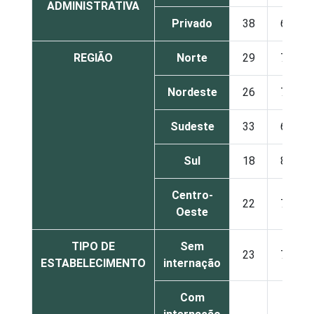
ADMINISTRATIVA
Privado
38
62
REGIÃO
Norte
29
70
Nordeste
26
73
Sudeste
33
67
Sul
18
82
Centro-
22
77
Oeste
TIPO DE
Sem
23
76
ESTABELECIMENTO
internação
Com