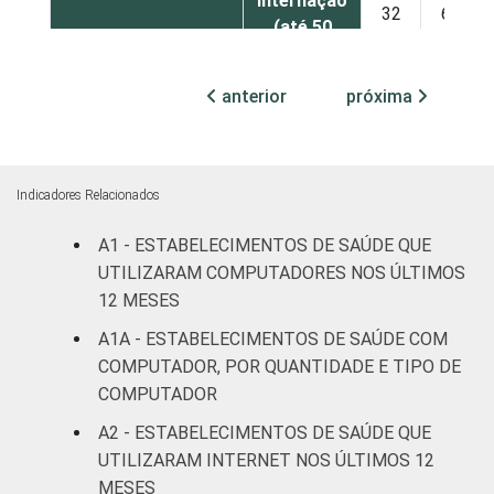
internação
32
67
(até 50
leitos)
anterior
próxima
Com
internação
80
19
(mais de
50 leitos)
Indicadores Relacionados
Serviço de
A1 - ESTABELECIMENTOS DE SAÚDE QUE
apoio à
UTILIZARAM COMPUTADORES NOS ÚLTIMOS
35
64
diagnose e
12 MESES
terapia
A1A - ESTABELECIMENTOS DE SAÚDE COM
COMPUTADOR, POR QUANTIDADE E TIPO DE
IDENTIFICAÇÃO DE
UBS
10
89
COMPUTADOR
UNIDADE BÁSICA
DE SAÚDE
Não UBS
35
64
A2 - ESTABELECIMENTOS DE SAÚDE QUE
UTILIZARAM INTERNET NOS ÚLTIMOS 12
LOCALIZAÇÃO
Capital
33
67
MESES