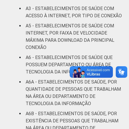
A3 - ESTABELECIMENTOS DE SAÚDE COM
Interior
25
74
ACESSO À INTERNET, POR TIPO DE CONEXÃO
A5 - ESTABELECIMENTOS DE SAÚDE COM
Fonte: CGI/NIC.br, Centro Regional de
INTERNET, POR FAIXA DE VELOCIDADE
Estudos para o Desenvolvimento da
Sociedade da Informação (Cetic.br),
MÁXIMA PARA DOWNLOAD DA PRINCIPAL
Pesquisa sobre o uso das tecnologias de
CONEXÃO
informação e comunicação nos
A6 - ESTABELECIMENTOS DE SAÚDE QUE
estabelecimentos de saúde brasileiros - TIC
POSSUEM DEPARTAMENTO OU ÁREA DE
Saúde 2019.
TECNOLOGIA DA INFORMAÇÃO
A6A - ESTABELECIMENTOS DE SAÚDE, POR
QUANTIDADE DE PESSOAS QUE TRABALHAM
NA ÁREA OU DEPARTAMENTO DE
TECNOLOGIA DA INFORMAÇÃO
A6B - ESTABELECIMENTOS DE SAÚDE, POR
EXISTÊNCIA DE PESSOAS QUE TRABALHAM
NA ÁREA OU DEPARTAMENTO DE