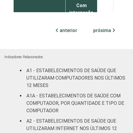
Com
internação
68
28
(até 50
leitos)
anterior
próxima
Com
internação
75
24
(mais de
Indicadores Relacionados
50 leitos)
A1 - ESTABELECIMENTOS DE SAÚDE QUE
Serviço de
UTILIZARAM COMPUTADORES NOS ÚLTIMOS
apoio à
12 MESES
86
14
diagnose e
A1A - ESTABELECIMENTOS DE SAÚDE COM
terapia
COMPUTADOR, POR QUANTIDADE E TIPO DE
COMPUTADOR
IDENTIFICAÇÃO DE
UBS
63
36
UNIDADE BÁSICA
A2 - ESTABELECIMENTOS DE SAÚDE QUE
DE SAÚDE
Não UBS
86
14
UTILIZARAM INTERNET NOS ÚLTIMOS 12