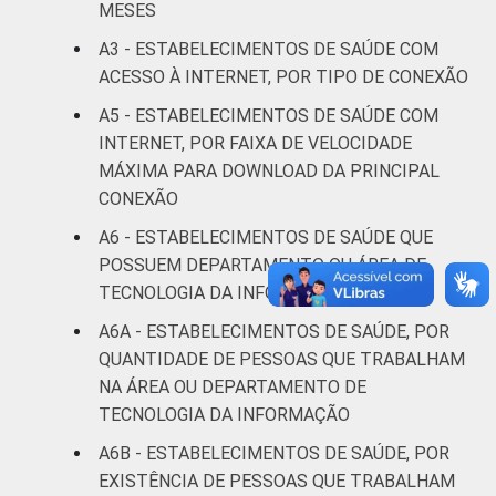
MESES
LOCALIZAÇÃO
Capital
84
15
A3 - ESTABELECIMENTOS DE SAÚDE COM
ACESSO À INTERNET, POR TIPO DE CONEXÃO
Interior
81
18
A5 - ESTABELECIMENTOS DE SAÚDE COM
INTERNET, POR FAIXA DE VELOCIDADE
Fonte: CGI/NIC.br, Centro Regional de
MÁXIMA PARA DOWNLOAD DA PRINCIPAL
Estudos para o Desenvolvimento da
CONEXÃO
Sociedade da Informação (Cetic.br),
Pesquisa sobre o uso das tecnologias de
A6 - ESTABELECIMENTOS DE SAÚDE QUE
informação e comunicação nos
POSSUEM DEPARTAMENTO OU ÁREA DE
estabelecimentos de saúde brasileiros - TIC
TECNOLOGIA DA INFORMAÇÃO
Saúde 2019.
A6A - ESTABELECIMENTOS DE SAÚDE, POR
QUANTIDADE DE PESSOAS QUE TRABALHAM
NA ÁREA OU DEPARTAMENTO DE
TECNOLOGIA DA INFORMAÇÃO
A6B - ESTABELECIMENTOS DE SAÚDE, POR
EXISTÊNCIA DE PESSOAS QUE TRABALHAM