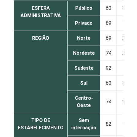
ESFERA
Público
60
37
ADMINISTRATIVA
Privado
89
11
REGIÃO
Norte
69
27
Nordeste
74
25
Sudeste
92
8
Sul
60
37
Centro-
74
26
Oeste
TIPO DE
Sem
82
17
ESTABELECIMENTO
internação