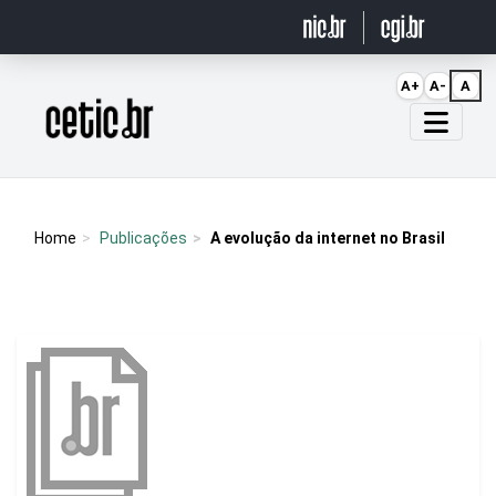
Ir para o conteúdo
A+
A-
A
Página inicial
Home
Publicações
A evolução da internet no Brasil