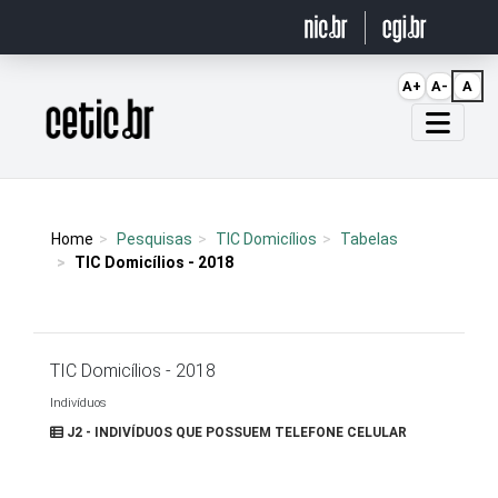
Ir para o conteúdo
A+
A-
A
Página inicial
Home
Pesquisas
TIC Domicílios
Tabelas
TIC Domicílios - 2018
TIC Domicílios - 2018
Indivíduos
J2 - INDIVÍDUOS QUE POSSUEM TELEFONE CELULAR