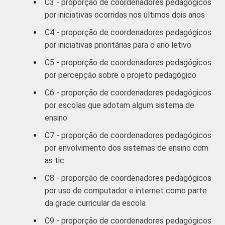
44
C3 - proporção de coordenadores pedagógicos
SM
por iniciativas ocorridas nos últimos dois anos
C4 - proporção de coordenadores pedagógicos
Recusa
31
por iniciativas prioritárias para o ano letivo
REGIÃO
Norte /
C5 - proporção de coordenadores pedagógicos
Centro-
33
por percepção sobre o projeto pedagógico
Oeste
C6 - proporção de coordenadores pedagógicos
por escolas que adotam algum sistema de
Nordeste
40
ensino
Sudeste
30
C7 - proporção de coordenadores pedagógicos
por envolvimento dos sistemas de ensino com
Sul
30
as tic
C8 - proporção de coordenadores pedagógicos
DEPENDÊNCIA
Pública
25
por uso de computador e internet como parte
ADMINISTRATIVA
Municipal
da grade curricular da escola
Pública
C9 - proporção de coordenadores pedagógicos
41