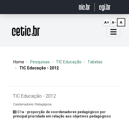
Ir para o conteúdo
A+
A-
A
Página inicial
Home
Pesquisas
TIC Educação
Tabelas
TIC Educação - 2012
TIC Educação - 2012
Coordenadores Pedagógicos
C1a - proporção de coordenadores pedagógicos por
principal prioridade em relação aos objetivos pedagógicos