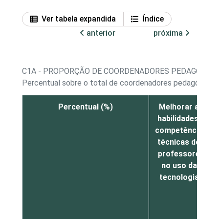
Ver tabela expandida
Índice
anterior
próxima
C1A - PROPORÇÃO DE COORDENADORES PEDAGÓGICOS
Percentual sobre o total de coordenadores pedagógicos
Percentual (%)
Melhorar as
habilidades e
competências
técnicas dos
professores
no uso das
tecnologias