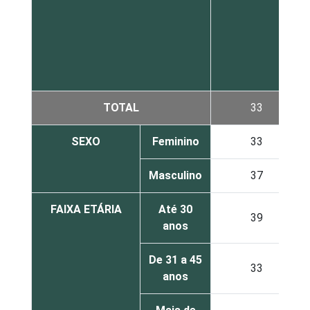
TOTAL
33
SEXO
Feminino
33
Masculino
37
FAIXA ETÁRIA
Até 30
39
anos
De 31 a 45
33
anos