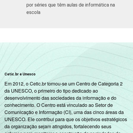
Estadual
por séries que têm aulas de informática na
escola
Total -
34
Públicas
Particular
32
COMPUTADOR
Tem
36
INSTALADO NO
LABORATÓRIO
Não tem
23
DE INFORMÁTICA
Cetic.br e Unesco
Em 2012, o Cetic.br tornou-se um Centro de Categoria 2
INTERNET
Tem
da UNESCO, o primeiro do tipo dedicado ao
35
INSTALADA NO
desenvolvimento das sociedades da informação e do
LABORATÓRIO
conhecimento. O Centro está vinculado ao Setor de
Não tem
28
DE INFORMÁTICA
Comunicação e Informação (CI), uma das cinco áreas da
UNESCO. Ele contribui para que os objetivos estratégicos
1
da organização sejam atingidos, fortalecendo seus
Base: 773 coordenadores pedagógicos.
Respostas estimuladas. Dados coletados