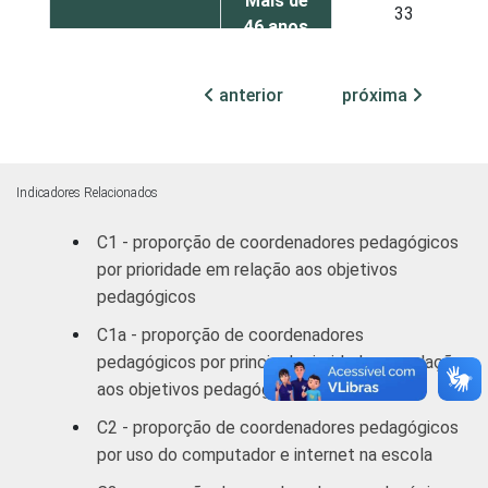
Mais de
33
46 anos
RENDA FAMILIAR
Até 3 SM
39
anterior
próxima
Mais de 3
35
até 5 SM
Indicadores Relacionados
Mais de 5
32
SM
C1 - proporção de coordenadores pedagógicos
por prioridade em relação aos objetivos
Recusa
27
pedagógicos
C1a - proporção de coordenadores
RENDA PESSOAL
Até 3 SM
31
pedagógicos por principal prioridade em relação
aos objetivos pedagógicos
Mais de 3
29
até 5 SM
C2 - proporção de coordenadores pedagógicos
por uso do computador e internet na escola
Mais de 5