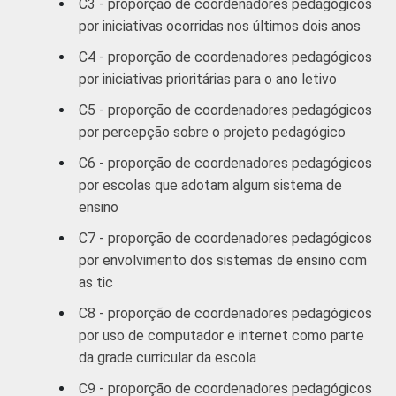
C3 - proporção de coordenadores pedagógicos
REGIÃO
Norte /
por iniciativas ocorridas nos últimos dois anos
Centro-
50
C4 - proporção de coordenadores pedagógicos
Oeste
por iniciativas prioritárias para o ano letivo
Nordeste
42
C5 - proporção de coordenadores pedagógicos
por percepção sobre o projeto pedagógico
Sudeste
48
C6 - proporção de coordenadores pedagógicos
por escolas que adotam algum sistema de
Sul
59
ensino
DEPENDÊNCIA
Pública
C7 - proporção de coordenadores pedagógicos
49
ADMINISTRATIVA
Municipal
por envolvimento dos sistemas de ensino com
as tic
Pública
48
C8 - proporção de coordenadores pedagógicos
Estadual
por uso de computador e internet como parte
da grade curricular da escola
Total -
48
Públicas
C9 - proporção de coordenadores pedagógicos