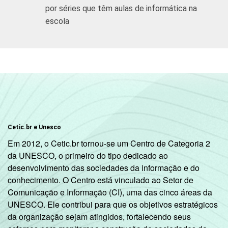
por séries que têm aulas de informática na
Particular
48
escola
COMPUTADOR
Tem
50
INSTALADO NO
LABORATÓRIO
Não tem
44
DE INFORMÁTICA
INTERNET
Tem
49
INSTALADA NO
LABORATÓRIO
Cetic.br e Unesco
Não tem
48
DE INFORMÁTICA
Em 2012, o Cetic.br tornou-se um Centro de Categoria 2
da UNESCO, o primeiro do tipo dedicado ao
1
desenvolvimento das sociedades da informação e do
Base: 773 coordenadores pedagógicos.
conhecimento. O Centro está vinculado ao Setor de
Respostas múltiplas, estimuladas e
Comunicação e Informação (CI), uma das cinco áreas da
rodiziadas. Dados coletados entre setembro
UNESCO. Ele contribui para que os objetivos estratégicos
e dezembro de 2012.
da organização sejam atingidos, fortalecendo seus
Fonte: NIC.br - set/dez 2012