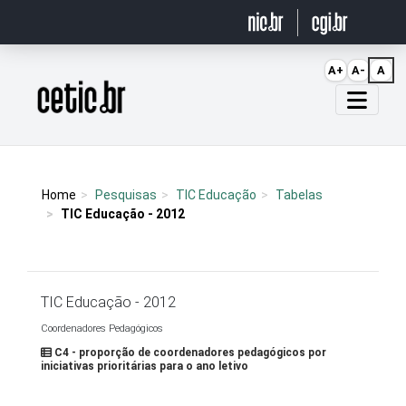
Ir para o conteúdo
A+
A-
A
Página inicial
Home
Pesquisas
TIC Educação
Tabelas
TIC Educação - 2012
TIC Educação - 2012
Coordenadores Pedagógicos
C4 - proporção de coordenadores pedagógicos por
iniciativas prioritárias para o ano letivo