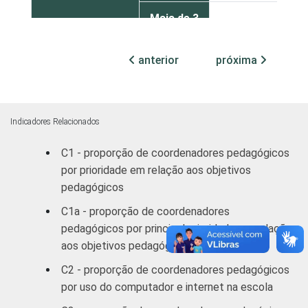
Mais de 3
42
até 5 SM
anterior
próxima
Mais de 5
52
SM
Recusa
58
Indicadores Relacionados
RENDA PESSOAL
Até 3 SM
44
C1 - proporção de coordenadores pedagógicos
por prioridade em relação aos objetivos
Mais de 3
pedagógicos
50
até 5 SM
C1a - proporção de coordenadores
pedagógicos por principal prioridade em relação
Mais de 5
50
aos objetivos pedagógicos
SM
C2 - proporção de coordenadores pedagógicos
Recusa
58
por uso do computador e internet na escola