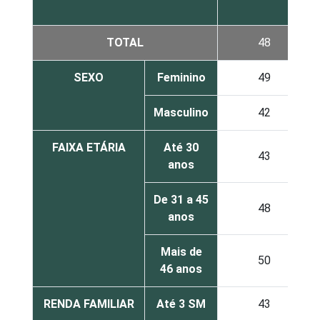
TOTAL
48
SEXO
Feminino
49
Masculino
42
FAIXA ETÁRIA
Até 30
43
anos
De 31 a 45
48
anos
Mais de
50
46 anos
RENDA FAMILIAR
Até 3 SM
43