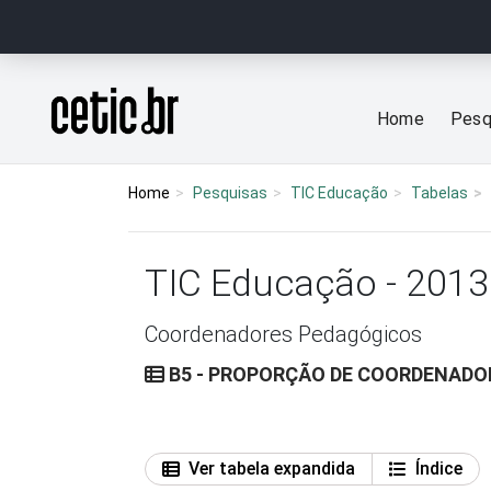
Ir para o conteúdo
Página inicial
Home
Pesq
Home
Pesquisas
TIC Educação
Tabelas
TIC Educação - 2013
Coordenadores Pedagógicos
B5 - PROPORÇÃO DE COORDENADO
Ver tabela expandida
Índice