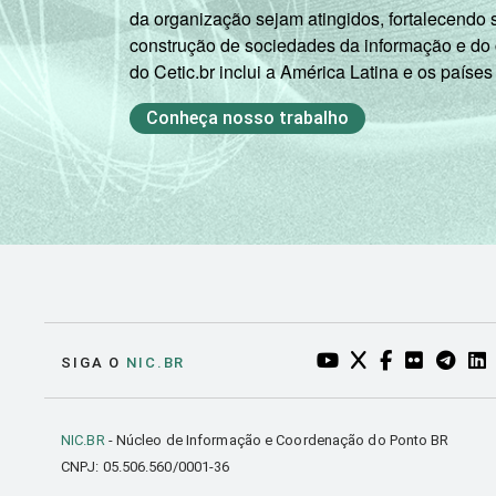
da organização sejam atingidos, fortalecendo 
construção de sociedades da informação e do
do Cetic.br inclui a América Latina e os países
Conheça nosso trabalho
YOUTUBE DO NIC.BR
TWITTER DO NIC
FACEBOOK DO
FLICKR DO
TELEGR
LI
SIGA O
NIC.BR
NIC.BR
- Núcleo de Informação e Coordenação do Ponto BR
CNPJ: 05.506.560/0001-36