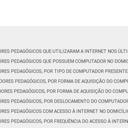
Sudeste
Sul
STRATIVA
Pública Municipal
RES PEDAGÓGICOS QUE UTILIZARAM A INTERNET NOS ÚLT
Pública Estadual
ORES PEDAGÓGICOS QUE POSSUEM COMPUTADOR NO DOMIC
Total — Públicas
RES PEDAGÓGICOS, POR TIPO DE COMPUTADOR PRESENTE
DORES PEDAGÓGICOS, POR FORMA DE AQUISIÇÃO DO COMP
Particular
ORES PEDAGÓGICOS, POR FORMA DE AQUISIÇÃO DO COMP
s que possuem computador portátil no domicílio. Dados colet
ORES PEDAGÓGICOS, POR DESLOCAMENTO DO COMPUTADOR
RES PEDAGÓGICOS COM ACESSO À INTERNET NO DOMICÍLI
RES PEDAGÓGICOS, POR FREQUÊNCIA DO ACESSO À INTER