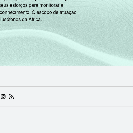
seus esforços para monitorar a
 conhecimento. O escopo de atuação
 lusófonos da África.
 (ABRE EM NOVA ABA)
.BR (ABRE EM NOVA ABA)
 NIC.BR (ABRE EM NOVA ABA)
 NIC.BR (ABRE EM NOVA ABA)
AM DO NIC.BR (ABRE EM NOVA ABA)
NKEDIN DO NIC.BR (ABRE EM NOVA ABA)
INSTAGRAM DO NIC.BR (ABRE EM NOVA ABA)
RSS DO NIC.BR (ABRE EM NOVA ABA)