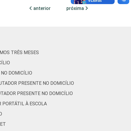
anterior
próxima
49
51
44
56
53
47
IMOS TRÊS MESES
56
44
ÍLIO
55
45
 NO DOMICÍLIO
UTADOR PRESENTE NO DOMICÍLIO
51
49
UTADOR PRESENTE NO DOMICÍLIO
ados entre setembro e dezembro de 2013.
 PORTÁTIL À ESCOLA
O
NET