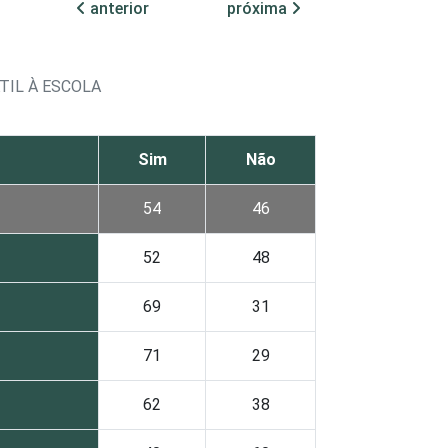
anterior
próxima
IL À ESCOLA
Sim
Não
54
46
52
48
69
31
71
29
62
38