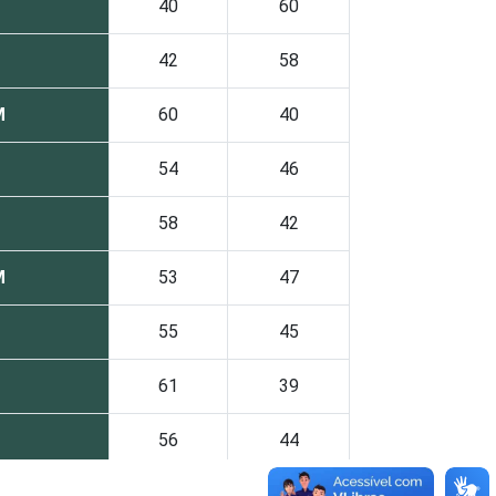
40
60
42
58
M
60
40
54
46
58
42
M
53
47
55
45
61
39
56
44
59
41