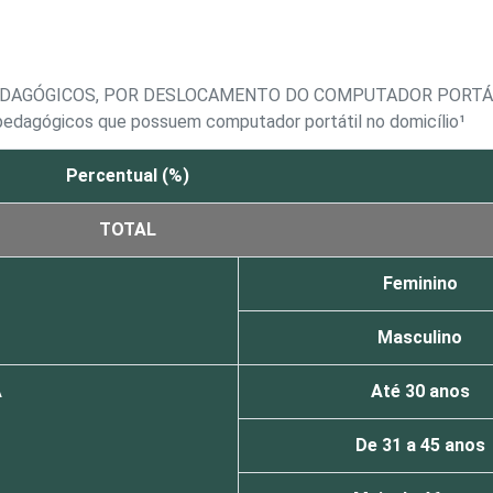
EDAGÓGICOS, POR DESLOCAMENTO DO COMPUTADOR PORTÁT
pedagógicos que possuem computador portátil no domicílio¹
Percentual (%)
TOTAL
Feminino
Masculino
A
Até 30 anos
De 31 a 45 anos