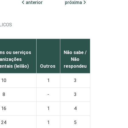
anterior
próxima
LICOS
ens ou serviços
Não sabe /
ganizações
Não
ntais (leilão)
Outros
respondeu
10
1
3
8
-
3
16
1
4
24
1
5