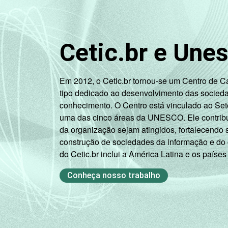
Outros serviços
coletivos sociais e
2
pessoais
Cetic.br e Une
1
Base: 3.428 empresas com acesso à In
I, K e a seção O sem os grupos 90 e 91
2
Em 2012, o Cetic.br tornou-se um Centro de 
A categoria "O - Outros serviços cole
tipo dedicado ao desenvolvimento das socied
atividades associativas.
conhecimento. O Centro está vinculado ao Set
Veja a tabela de
erros estatísticos ap
uma das cinco áreas da UNESCO. Ele contribui
Fonte: NIC.br - out/nov 2009
da organização sejam atingidos, fortalecendo 
construção de sociedades da informação e do
do Cetic.br inclui a América Latina e os países
Conheça nosso trabalho