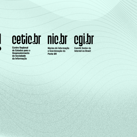
7
-
3
es segmentos da CNAE 1.0: seção D, F, G, H,
meses.
a e esgoto e Atividades relacionadas e 91