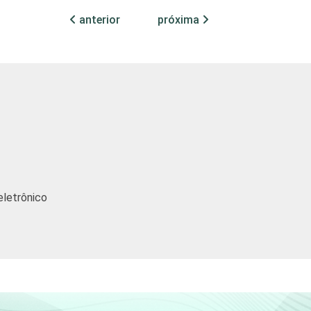
10
-
3
anterior
próxima
4
1
3
16
-
4
eletrônico
13
2
6