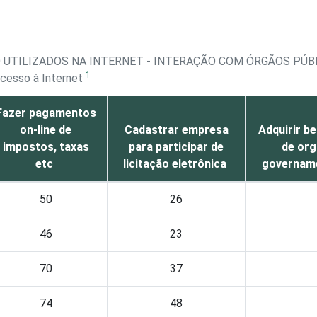
O UTILIZADOS NA INTERNET - INTERAÇÃO COM ÓRGÃOS PÚB
1
acesso à Internet
Fazer pagamentos
on-line de
Cadastrar empresa
Adquirir b
impostos, taxas
para participar de
de or
etc
licitação eletrônica
govername
50
26
46
23
70
37
74
48