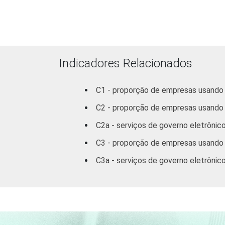
automotores,
objetos pessoais
e domésticos
Alojamento e
Indicadores Relacionados
Alimentação
C1 - proporção de empresas usando a
Transporte,
C2 - proporção de empresas usando a
armazenagem e
comunicações
C2a - serviços de governo eletrônico
C3 - proporção de empresas usando 
Atividades
imobiliárias,
C3a - serviços de governo eletrônico
aluguéis e
serviços
prestados às
empresas