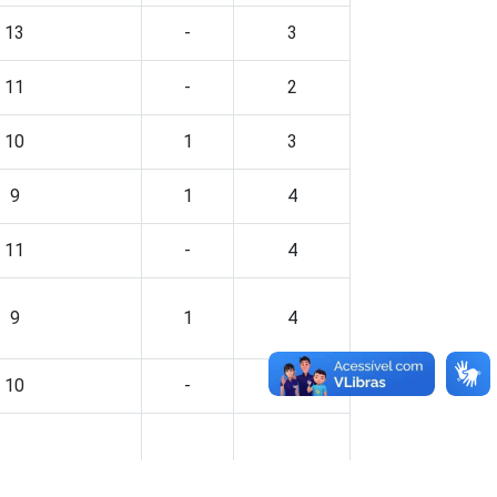
13
-
3
11
-
2
10
1
3
9
1
4
11
-
4
9
1
4
10
-
3