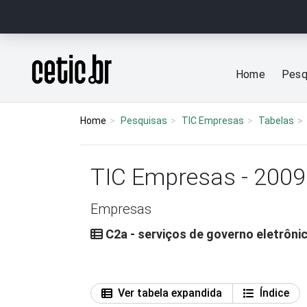
Ir para o conteúdo
Página inicial
Home
Pesq
Home
Pesquisas
TIC Empresas
Tabelas
TIC Empresas - 2009
Empresas
C2a - serviços de governo eletrônic
Ver tabela expandida
Índice