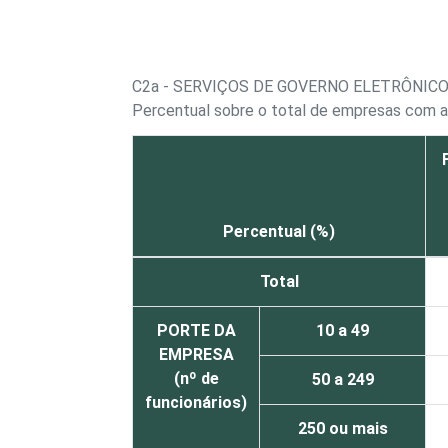
C2a - SERVIÇOS DE GOVERNO ELETRÔNIC
Percentual sobre o total de empresas com 
Percentual (%)
Total
PORTE DA
10 a 49
EMPRESA
(nº de
50 a 249
funcionários)
250 ou mais