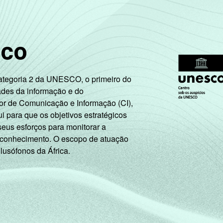
46
21
sco
ternet, com 10 ou mais funcionários, que constituem os seguint
. Respostas múltiplas e estimuladas referentes aos últimos 12 
Categoria 2 da UNESCO, o primeiro do
tivos, sociais e pessoais" não reúne os grupos 90-Limpeza urban
ades da informação e do
or de Comunicação e Informação (CI),
roximados
para cada variável este indicador.
 para que os objetivos estratégicos
seus esforços para monitorar a
 conhecimento. O escopo de atuação
 lusófonos da África.