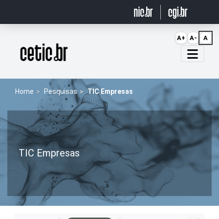
Ir para o conteúdo
A+
A-
A
Página inicial
Home
Pesquisas
TIC Empresas
TIC Empresas