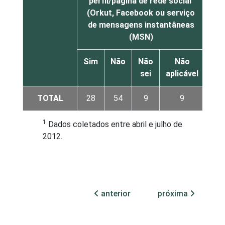
perfil/página de rede social
(Orkut, Facebook ou serviço
de mensagens instantâneas
(MSN)
Sim
Não
Não
Não
sei
aplicável
TOTAL
28
54
9
9
1
Dados coletados entre abril e julho de
2012.
anterior
próxima