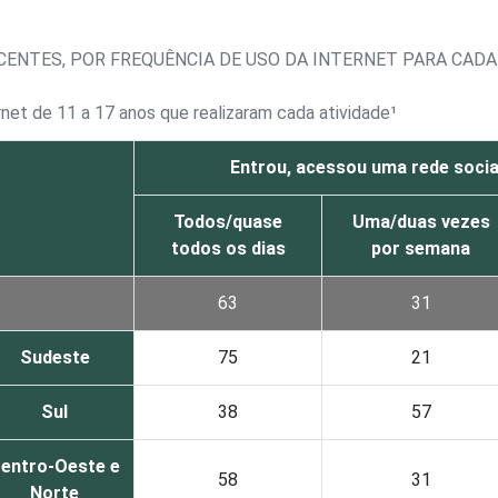
ENTES, POR FREQUÊNCIA DE USO DA INTERNET PARA CADA 
rnet de 11 a 17 anos que realizaram cada atividade¹
Entrou, acessou uma rede socia
Todos/quase
Uma/duas vezes
todos os dias
por semana
63
31
Sudeste
75
21
Sul
38
57
entro-Oeste e
58
31
Norte