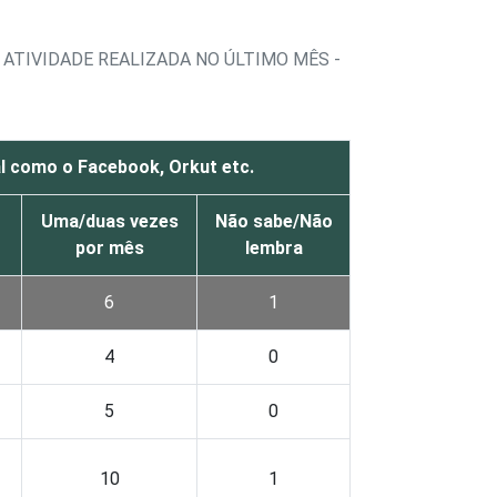
ATIVIDADE REALIZADA NO ÚLTIMO MÊS -
l como o Facebook, Orkut etc.
Uma/duas vezes
Não sabe/Não
por mês
lembra
6
1
4
0
5
0
10
1