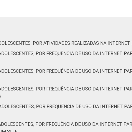
e 15 a 17 anos
65
30
Até 1 SM
48
39
Mais de 1 SM
45
45
até 2 SM
DOLESCENTES, POR ATIVIDADES REALIZADAS NA INTERNET
ADOLESCENTES, POR FREQUÊNCIA DE USO DA INTERNET PAR
Mais de 2 SM
68
25
até 3 SM
ADOLESCENTES, POR FREQUÊNCIA DE USO DA INTERNET PAR
Mais de 3 SM
81
18
ADOLESCENTES, POR FREQUÊNCIA DE USO DA INTERNET PAR
AB
78
19
S
C
56
38
ADOLESCENTES, POR FREQUÊNCIA DE USO DA INTERNET PAR
DE
46
32
ADOLESCENTES, POR FREQUÊNCIA DE USO DA INTERNET PAR
UM SITE