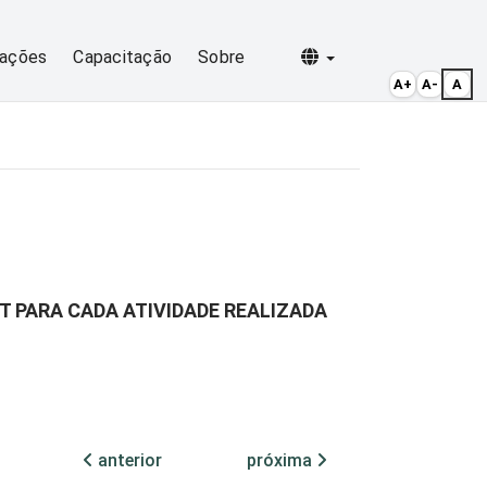
Selecionar idioma
cações
Capacitação
Sobre
A+
A-
A
T PARA CADA ATIVIDADE REALIZADA
anterior
próxima