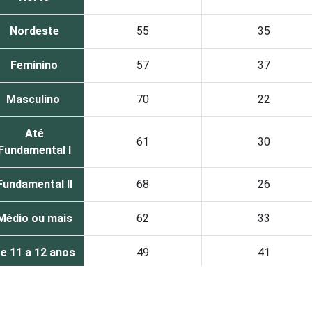
Nordeste
55
35
Feminino
57
37
Masculino
70
22
Até
61
30
Fundamental I
Fundamental II
68
26
Médio ou mais
62
33
e 11 a 12 anos
49
41
e 13 a 14 anos
68
24