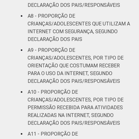
DECLARAÇÃO DOS PAIS/RESPONSÁVEIS
estimuladas.Dados coletados entre
setembro de 2013 e janeiro de 2014.
A8 - PROPORÇÃO DE
Fonte: NIC.br - set/2013 a jan/2014
CRIANÇAS/ADOLESCENTES QUE UTILIZAM A
INTERNET COM SEGURANÇA, SEGUNDO
DECLARAÇÃO DOS PAIS
A9 - PROPORÇÃO DE
CRIANÇAS/ADOLESCENTES, POR TIPO DE
ORIENTAÇÃO QUE COSTUMAM RECEBER
PARA O USO DA INTERNET, SEGUNDO
DECLARAÇÃO DOS PAIS/RESPONSÁVEIS
A10 - PROPORÇÃO DE
CRIANÇAS/ADOLESCENTES, POR TIPO DE
PERMISSÃO RECEBIDA PARA ATIVIDADES
REALIZADAS NA INTERNET, SEGUNDO
DECLARAÇÃO DOS PAIS/RESPONSÁVEIS
A11 - PROPORÇÃO DE