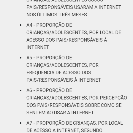
FAMILIAR
PAIS/RESPONSÁVEIS USARAM A INTERNET
Mais de 1
NOS ÚLTIMOS TRÊS MESES
41
SM até 2 SM
A4 - PROPORÇÃO DE
CRIANÇAS/ADOLESCENTES, POR LOCAL DE
Mais de 2
46
ACESSO DOS PAIS/RESPONSÁVEIS À
SM até 3 SM
INTERNET
A5 - PROPORÇÃO DE
Mais de 3
47
SM
CRIANÇAS/ADOLESCENTES, POR
FREQUÊNCIA DE ACESSO DOS
CLASSE
AB
49
PAIS/RESPONSÁVEIS À INTERNET
SOCIAL
A6 - PROPORÇÃO DE
C
44
CRIANÇAS/ADOLESCENTES, POR PERCEPÇÃO
DOS PAIS/RESPONSÁVEIS SOBRE COMO SE
DE
19
SENTEM AO USAR A INTERNET
A7 - PROPORÇÃO DE CRIANÇAS, POR LOCAL
¹Base: 2 261 usuários de Internet de 9 a 17
DE ACESSO À INTERNET, SEGUNDO
anos. Respostas múltiplas e