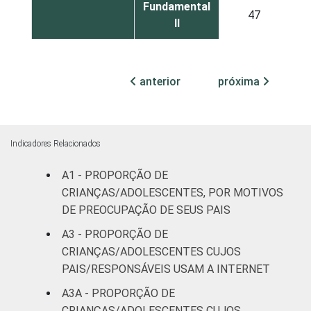
Fundamental
47
II
Médio ou
51
mais
anterior
próxima
FAIXA ETÁRIA
De 9 a 10
41
DA CRIANÇA OU
anos
DO
Indicadores Relacionados
ADOLESCENTE
De 11 a 12
50
A1 - PROPORÇÃO DE
anos
CRIANÇAS/ADOLESCENTES, POR MOTIVOS
De 13 a 14
DE PREOCUPAÇÃO DE SEUS PAIS
39
anos
A3 - PROPORÇÃO DE
CRIANÇAS/ADOLESCENTES CUJOS
De 15 a 17
39
PAIS/RESPONSÁVEIS USAM A INTERNET
anos
A3A - PROPORÇÃO DE
CRIANÇAS/ADOLESCENTES CUJOS
RENDA
Até 1 SM
19