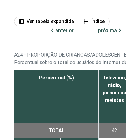
Ver tabela expandida
Índice
anterior
próxima
A24 - PROPORÇÃO DE CRIANÇAS/ADOLESCENTES, PO
Percentual sobre o total de usuários de Internet de 9 a 
Percentual (%)
Televisão,
Fa
rádio,
jornais ou
am
revistas
TOTAL
42