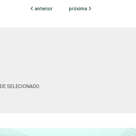
anterior
próxima
61
25
1
4
96
0
tic-br-informa-correcao-dos-resultados-da-
ÚDE SELECIONADO