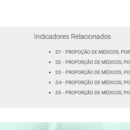
36 a 50 anos
51 anos ou ma
Indicadores Relacionados
Essa tabela foi corrigida em maio de 
pesquisa-tic-saude-2013/
D1 - PROPOÇÃO DE MÉDICOS, POR
1
Base: 1443 médicos. Dados coletados
D2 - PROPORÇÃO DE MÉDICOS, PO
Fonte: NIC.br - fev 2013 / ago 2013
D3 - PROPORÇÃO DE MÉDICOS, PO
D4 - PROPORÇÃO DE MÉDICOS, P
D5 - PROPORÇÃO DE MÉDICOS, P