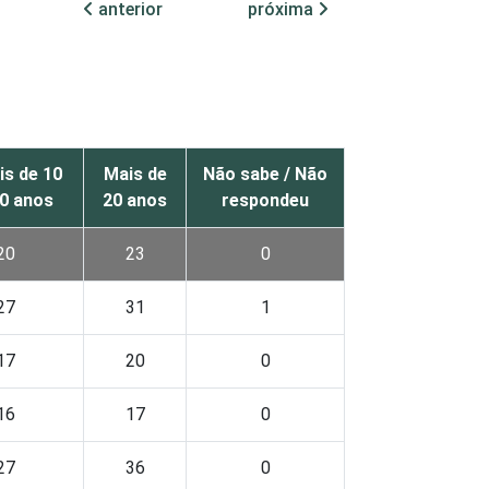
anterior
próxima
is de 10
Mais de
Não sabe / Não
20 anos
20 anos
respondeu
20
23
0
27
31
1
17
20
0
16
17
0
27
36
0