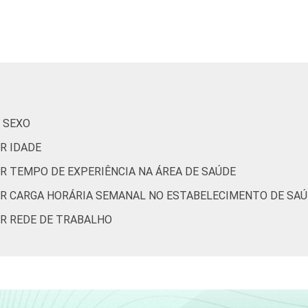
0
1
11
is
0
0
0
2015. Para mais informações, acesse
https://cetic.br/noticia/ce
 SEXO
 entre fevereiro de 2013 e agosto de 2013.
R IDADE
R TEMPO DE EXPERIÊNCIA NA ÁREA DE SAÚDE
OR CARGA HORÁRIA SEMANAL NO ESTABELECIMENTO DE SA
OR REDE DE TRABALHO