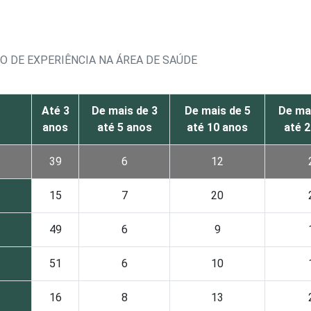
O DE EXPERIÊNCIA NA ÁREA DE SAÚDE
Até 3
De mais de 3
De mais de 5
De ma
anos
até 5 anos
até 10 anos
até 
39
6
12
15
7
20
49
6
9
51
6
10
16
8
13