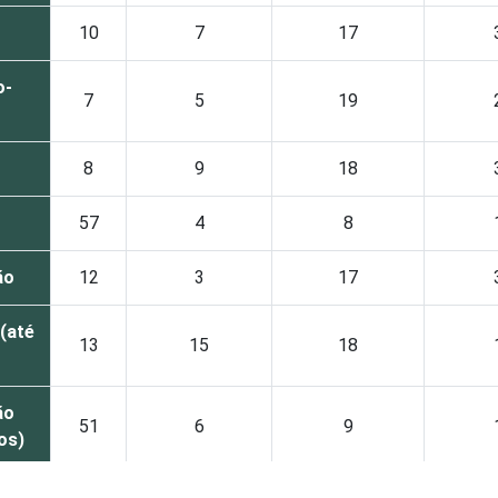
10
7
17
o-
7
5
19
8
9
18
57
4
8
ão
12
3
17
(até
13
15
18
ão
51
6
9
tos)
71
10
16