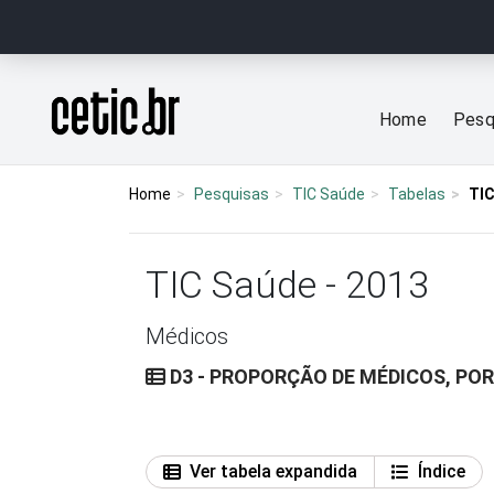
Ir para o conteúdo
Página inicial
Home
Pesq
Home
Pesquisas
TIC Saúde
Tabelas
TIC
TIC Saúde - 2013
Médicos
D3 - PROPORÇÃO DE MÉDICOS, POR
Ver tabela expandida
Índice