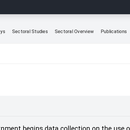
eys
Sectoral Studies
Sectoral Overview
Publications
nment begins data collection on the use of