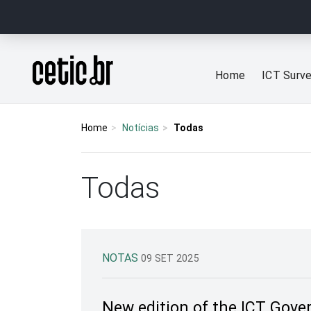
Ir para o conteúdo
Página inicial
Home
ICT Surv
Home
Notícias
Todas
Todas
NOTAS
09 SET 2025
New edition of the ICT Gover