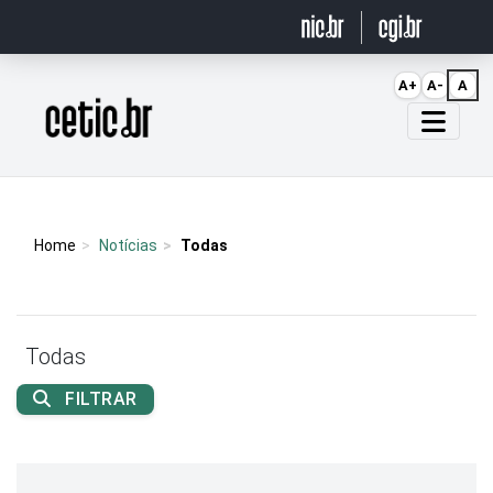
Ir para o conteúdo
A+
A-
A
Página inicial
Home
Notícias
Todas
Todas
FILTRAR