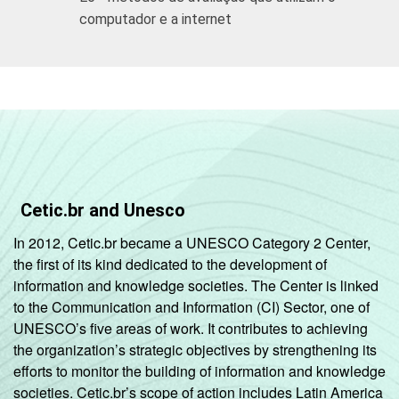
2
Base: 3.107 alunos que já utilizaram o
computador e a internet
computador e a Internet para escrever
textos, fazer desenhos, maquetes, etc.
Respostas múltiplas e estimuladas.
3
Base: 2.845 alunos que já utilizaram o
computador e a Internet para fazer lição ou
exercícios que o professor passa. Respostas
múltiplas e estimuladas.
4
Base: 1.377 alunos que já utilizaram o
Cetic.br and Unesco
computador e a Internet para fazer
experiências de ciências. Respostas
In 2012, Cetic.br became a UNESCO Category 2 Center,
múltiplas e estimuladas.
the first of its kind dedicated to the development of
5
Base: 3.551 alunos que já utilizaram o
information and knowledge societies. The Center is linked
computador e a Internet para fazer pesquisa
to the Communication and Information (CI) Sector, one of
para a escola em enciclopédias, revistas e
UNESCO’s five areas of work. It contributes to achieving
notícias. Respostas múltiplas e estimuladas.
the organization’s strategic objectives by strengthening its
6
Base: 1.979 alunos que já utilizaram o
efforts to monitor the building of information and knowledge
computador e a Internet para fazer
societies. Cetic.br’s scope of action includes Latin America