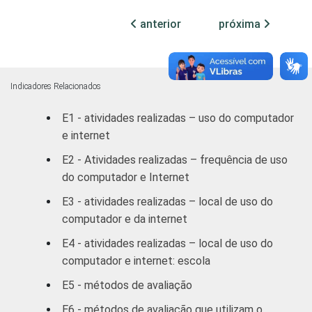
SÉRIE
4ª série / 5º
anterior
próxima
ano do
48
27
Ensino
Fundamental
Indicadores Relacionados
8ª série / 9º
E1 - atividades realizadas – uso do computador
ano do
49
30
e internet
Ensino
Fundamental
E2 - Atividades realizadas – frequência de uso
do computador e Internet
2º ano do
E3 - atividades realizadas – local de uso do
Ensino
58
23
computador e da internet
Médio
E4 - atividades realizadas – local de uso do
1
Base: 3.816 alunos que já utilizaram o
computador e internet: escola
computador e a Internet para fazer projetos
E5 - métodos de avaliação
ou trabalhos sobre um tema. Respostas
múltiplas e estimuladas.
E6 - métodos de avaliação que utilizam o