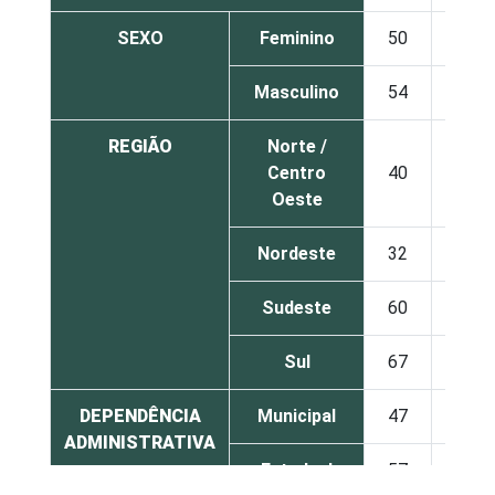
SEXO
Feminino
50
25
Masculino
54
29
REGIÃO
Norte /
Centro
40
31
Oeste
Nordeste
32
27
Sudeste
60
19
Sul
67
40
DEPENDÊNCIA
Municipal
47
29
ADMINISTRATIVA
Estadual
57
25