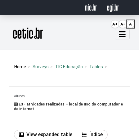
Ir para o conteúdo
A+
A-
A
Página inicial
Home
Surveys
TIC Educação
Tables
Alunos
E3 - atividades realizadas – local de uso do computador e
da internet
View expanded table
Índice