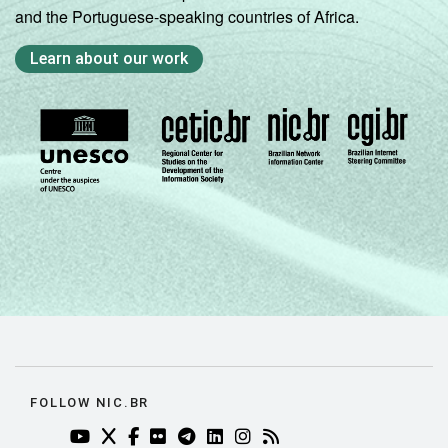
and the Portuguese-speaking countries of Africa.
Learn about our work
FOLLOW NIC.BR
YOUTUBE DO NIC.BR (ABRE EM NOVA ABA)
TWITTER DO NIC.BR (ABRE EM NOVA ABA)
FACEBOOK DO NIC.BR (ABRE EM NOVA AB
FLICKR DO NIC.BR (ABRE EM NOVA AB
TELEGRAM DO NIC.BR (ABRE EM N
LINKEDIN DO NIC.BR (ABRE EM
INSTAGRAM DO NIC.BR (AB
RSS DO NIC.BR (ABRE 