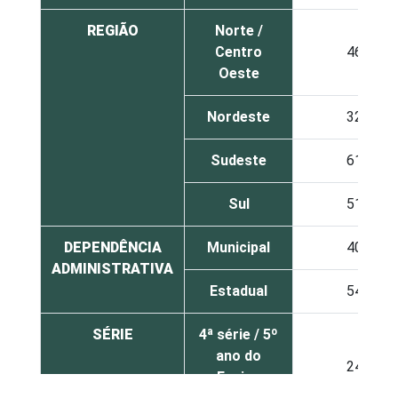
REGIÃO
Norte /
Centro
46
Oeste
Nordeste
32
Sudeste
61
Sul
51
DEPENDÊNCIA
Municipal
40
ADMINISTRATIVA
Estadual
54
SÉRIE
4ª série / 5º
ano do
24
Ensino