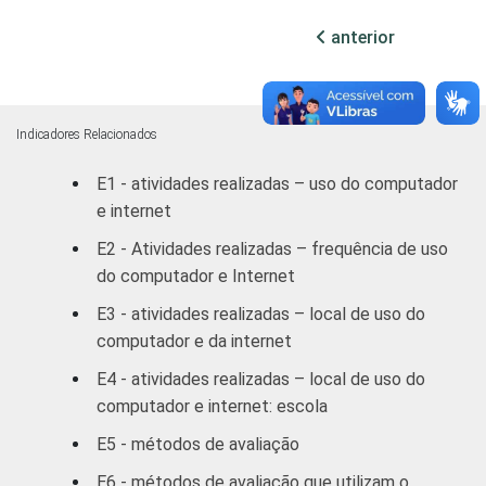
Fundamental
anterior
8ª série / 9º
ano do
52
Ensino
Fundamental
Indicadores Relacionados
E1 - atividades realizadas – uso do computador
2º ano do
e internet
Ensino
62
Médio
E2 - Atividades realizadas – frequência de uso
do computador e Internet
1
Base: 3.273 alunos que realizam o uso de
E3 - atividades realizadas – local de uso do
vídeos, imagens e sons em trabalhos e
computador e da internet
apresentações como método de avaliação.
Respostas estimuladas.
E4 - atividades realizadas – local de uso do
2
Base: 4.607 alunos que realizam
computador e internet: escola
apresentação de trabalhos para a classe
E5 - métodos de avaliação
como método de avaliação. Respostas
estimuladas.
E6 - métodos de avaliação que utilizam o