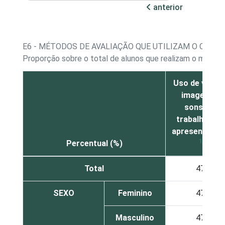
anterior
E6 - MÉTODOS DE AVALIAÇÃO QUE UTILIZAM O COMP
Proporção sobre o total de alunos que realizam o método
Uso de vídeos
imagens e
sons em
trabalhos ou
apresentaçõe
1
Percentual (%)
Total
47
SEXO
Feminino
47
Masculino
47