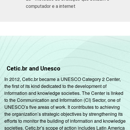
3
Base: 4.769 alunos que realizam tarefas e
computador e a internet
exercícios escritos como método de
avaliação. Respostas estimuladas.
4
Base: 4.766 alunos que realizam
provas/exames escritos como método de
avaliação. Respostas estimuladas.
Fonte: NIC.br - set/dez 2010
Cetic.br and Unesco
In 2012, Cetic.br became a UNESCO Category 2 Center,
the first of its kind dedicated to the development of
information and knowledge societies. The Center is linked
to the Communication and Information (CI) Sector, one of
UNESCO’s five areas of work. It contributes to achieving
the organization’s strategic objectives by strengthening its
efforts to monitor the building of information and knowledge
societies. Cetic.br’s scope of action includes Latin America