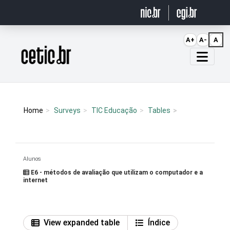
Ir para o conteúdo
A+
A-
A
Página inicial
Home
Surveys
TIC Educação
Tables
Alunos
E6 - métodos de avaliação que utilizam o computador e a
internet
View expanded table
Índice