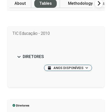
About
Tables
Methodology
(Available i
TIC Educação - 2010
DIRETORES
ANOS DISPONÍVEIS
Diretores