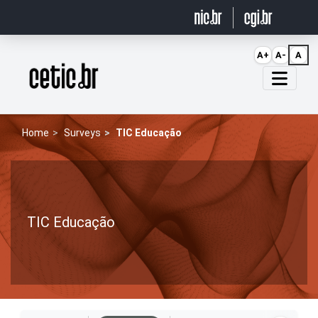
Ir para o conteúdo
A+
A-
A
Página inicial
Home
Surveys
TIC Educação
TIC Educação