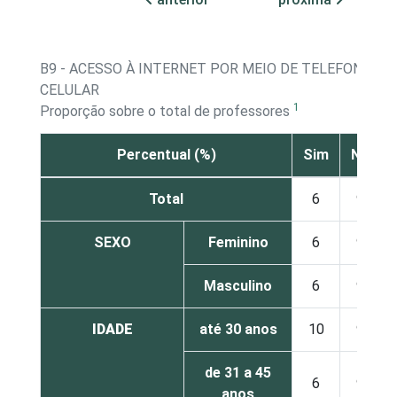
B9 - ACESSO À INTERNET POR MEIO DE TELEFONE
CELULAR
1
Proporção sobre o total de professores
Percentual (%)
Sim
Não
Total
6
94
SEXO
Feminino
6
94
Masculino
6
94
IDADE
até 30 anos
10
90
de 31 a 45
6
94
anos