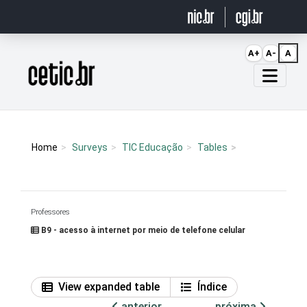
Ir para o conteúdo
A+
A-
A
Página inicial
Home
Surveys
TIC Educação
Tables
Professores
B9 - acesso à internet por meio de telefone celular
View expanded table
Índice
anterior
próxima