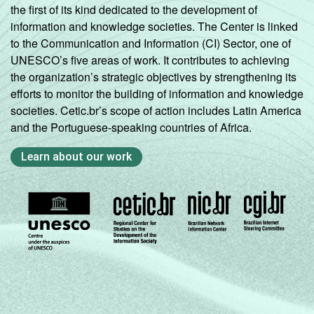
the first of its kind dedicated to the development of
information and knowledge societies. The Center is linked
1
Base: 1.535 professores.
to the Communication and Information (CI) Sector, one of
Fonte: NIC.br - set/dez 2010
UNESCO’s five areas of work. It contributes to achieving
the organization’s strategic objectives by strengthening its
efforts to monitor the building of information and knowledge
societies. Cetic.br’s scope of action includes Latin America
and the Portuguese-speaking countries of Africa.
Learn about our work