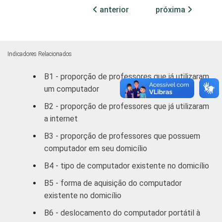
REGIÃO
Norte /
anterior
próxima
Centro
5
95
Oeste
Nordeste
6
94
Indicadores Relacionados
B1 - proporção de professores que já utilizaram
Sudeste
6
94
um computador
Sul
5
95
B2 - proporção de professores que já utilizaram
a internet
DEPENDÊNCIA
Municipal
6
94
B3 - proporção de professores que possuem
ADMINISTRATIVA
computador em seu domicílio
Estadual
6
94
B4 - tipo de computador existente no domicílio
SÉRIE
4ª série / 5º
B5 - forma de aquisição do computador
ano do
6
94
existente no domicílio
Ensino
Fundamental
B6 - deslocamento do computador portátil à