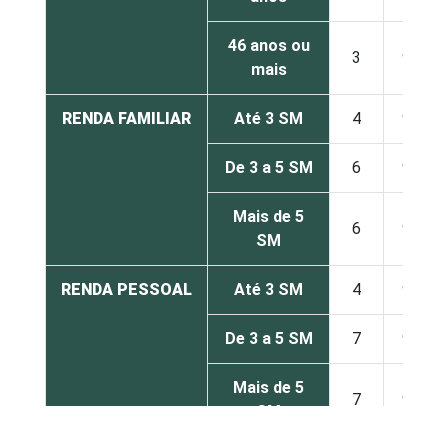
46 anos ou
3
97
mais
RENDA FAMILIAR
Até 3 SM
4
96
De 3 a 5 SM
6
94
Mais de 5
6
94
SM
RENDA PESSOAL
Até 3 SM
4
96
De 3 a 5 SM
7
93
Mais de 5
7
93
SM