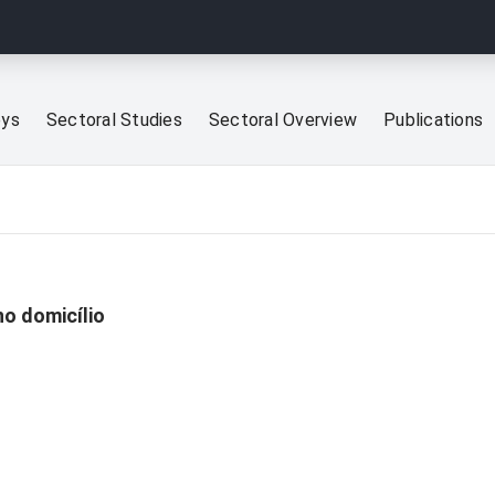
eys
Sectoral Studies
Sectoral Overview
Publications
no domicílio