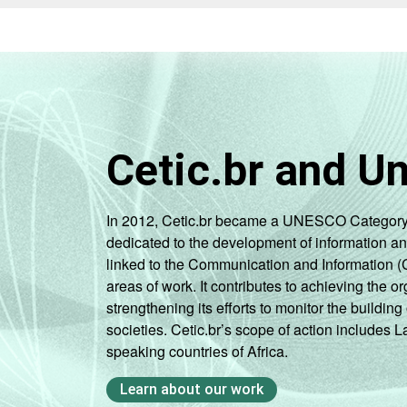
INTERNET
Tem
INSTALADA NO
LABORATÓRIO DE
Não te
INFORMÁTICA
1
Base: 1.382 professores que possuem
Cetic.br and U
Fonte: NIC.br - set/dez 2010
In 2012, Cetic.br became a UNESCO Category 2 C
dedicated to the development of information a
linked to the Communication and Information (
areas of work. It contributes to achieving the or
strengthening its efforts to monitor the buildi
societies. Cetic.br’s scope of action includes 
speaking countries of Africa.
Learn about our work