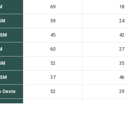
M
69
18
 SM
59
24
 SM
45
42
M
60
27
 SM
52
35
 SM
37
46
o Oeste
52
29
te
63
24
e
44
42