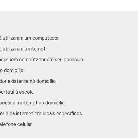
51
38
al
56
31
l
47
37
já utilizaram um computador
 utilizaram a internet
 ano do
56
32
mental
 possuem computador em seu domicílio
o domicílio
 ano do
55
31
mental
or existente no domicílio
rtátil à escola
no Médio
45
39
cesso à internet no domicílio
50
34
r e da internet em locais específicos
elefone celular
m
59
34