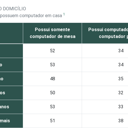
O DOMICÍLIO
1
ue possuem computador em casa
Possui somente
Possui computado
computador de mesa
computador p
52
34
o
53
34
no
48
35
nos
50
32
 anos
53
33
 mais
51
38