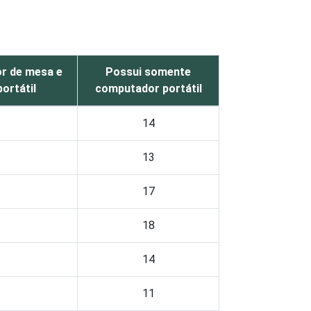
r de mesa e
Possui somente
ortátil
computador portátil
14
13
17
18
14
11