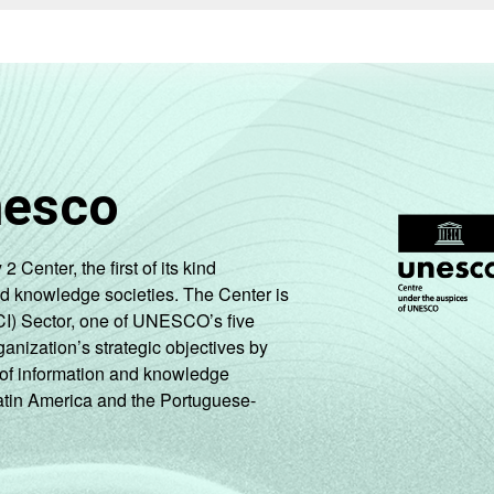
50
36
m
57
30
 computador em casa. Respostas múltiplas e estimuladas.
nesco
enter, the first of its kind
nd knowledge societies. The Center is
CI) Sector, one of UNESCO’s five
ganization’s strategic objectives by
ng of information and knowledge
Latin America and the Portuguese-