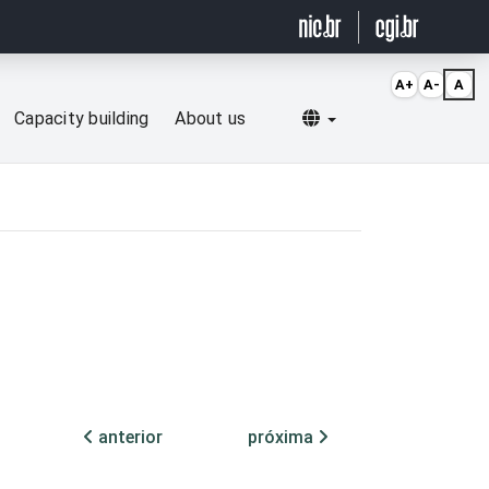
A+
A-
A
Selecionar idioma
Capacity building
About us
anterior
próxima