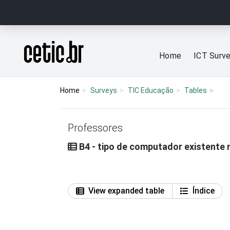
Ir para o conteúdo
Página inicial
Home
ICT Surv
Home
Surveys
TIC Educação
Tables
Professores
B4 - tipo de computador existente 
View expanded table
Índice