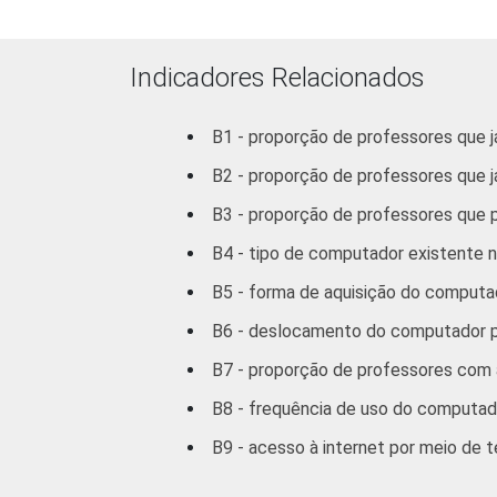
Sul
Indicadores Relacionados
DEPENDÊNCIA
Municip
ADMINISTRATIVA
Estadua
B1 - proporção de professores que 
B2 - proporção de professores que já
SÉRIE
4ª série / 5º
Ensino Funda
B3 - proporção de professores que
B4 - tipo de computador existente n
8ª série / 9º
Ensino Funda
B5 - forma de aquisição do computad
B6 - deslocamento do computador po
2º ano do Ensi
B7 - proporção de professores com a
COMPUTADOR
Tem
B8 - frequência de uso do computado
INSTALADO NO
B9 - acesso à internet por meio de t
LABORATÓRIO DE
Não te
INFORMÁTICA