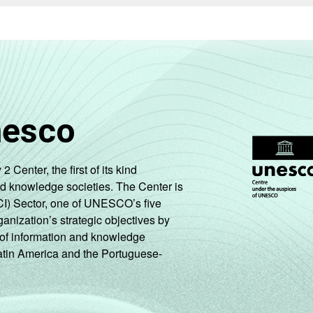
59
54
52
61
58
58
nesco
66
59
57
enter, the first of its kind
63
58
59
nd knowledge societies. The Center is
CI) Sector, one of UNESCO’s five
61
61
53
ganization’s strategic objectives by
ng of information and knowledge
Latin America and the Portuguese-
62
56
58
63
66
57