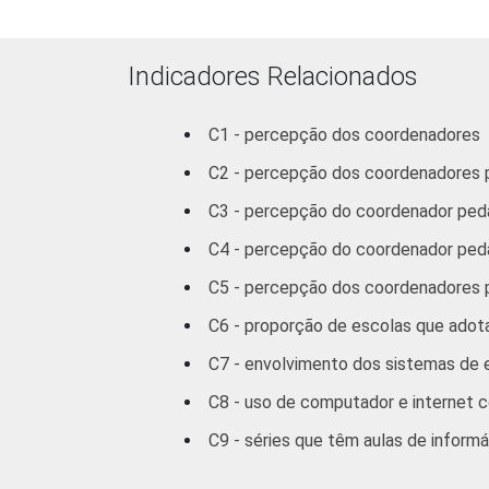
Mais de 3
até 5 SM
Indicadores Relacionados
Mais de 5
C1 - percepção dos coordenadores 
SM
C2 - percepção dos coordenadores p
REGIÃO
Norte /
C3 - percepção do coordenador pedag
Centro-
C4 - percepção do coordenador pedagó
Oeste
C5 - percepção dos coordenadores 
Nordeste
C6 - proporção de escolas que adot
Sudeste
C7 - envolvimento dos sistemas de 
C8 - uso de computador e internet c
Sul
C9 - séries que têm aulas de informá
DEPENDÊNCIA
Pública