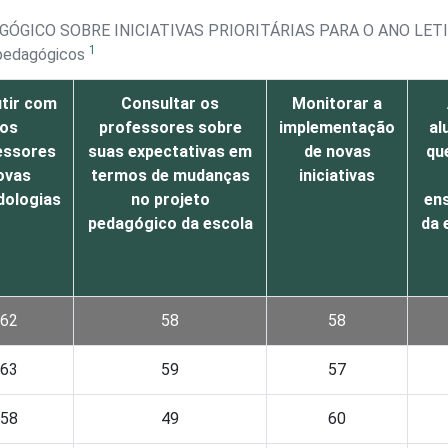
ÓGICO SOBRE INICIATIVAS PRIORITÁRIAS PARA O ANO LET
1
 pedagógicos
utir com
Consultar os
Monitorar a
os
professores sobre
implementação
al
essores
suas expectativas em
de novas
qu
ovas
termos de mudanças
iniciativas
ologias
no projeto
en
pedagógico da escola
da 
62
58
58
63
59
57
58
49
60