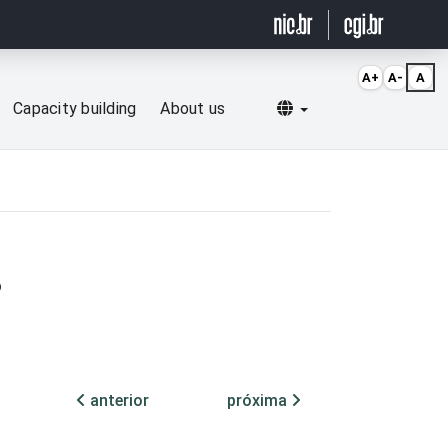
A+
A-
A
Selecionar idioma
Capacity building
About us
o
anterior
próxima