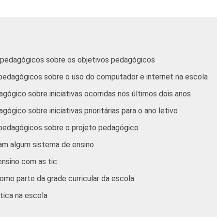
65
58
55
63
58
57
pedagógicos sobre os objetivos pedagógicos
edagógicos sobre o uso do computador e internet na escola
ógico sobre iniciativas ocorridas nos últimos dois anos
60
53
54
gico sobre iniciativas prioritárias para o ano letivo
pedagógicos sobre o projeto pedagógico
65
67
64
am algum sistema de ensino
63
58
58
ensino com as tic
omo parte da grade curricular da escola
57
46
49
tica na escola
62
60
62