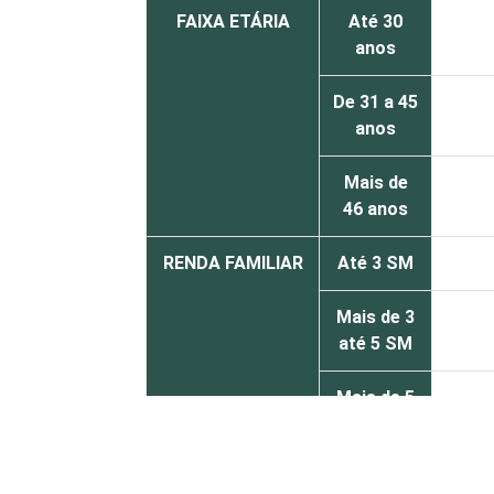
FAIXA ETÁRIA
Até 30
anos
De 31 a 45
anos
Mais de
46 anos
RENDA FAMILIAR
Até 3 SM
Mais de 3
até 5 SM
Mais de 5
SM
RENDA PESSOAL
Até 3 SM