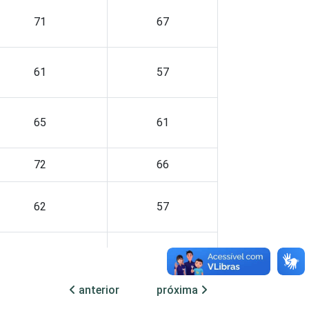
71
67
61
57
65
61
72
66
62
57
63
61
anterior
próxima
64
64