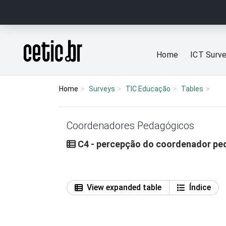
Ir para o conteúdo
Página inicial
Home
ICT Surv
Home
Surveys
TIC Educação
Tables
Coordenadores Pedagógicos
C4 - percepção do coordenador pedag
View expanded table
Índice