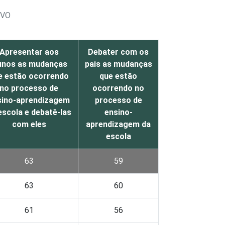
IVO
Apresentar aos
Debater com os
unos as mudanças
pais as mudanças
e estão ocorrendo
que estão
no processo de
ocorrendo no
sino-aprendizagem
processo de
escola e debatê-las
ensino-
com eles
aprendizagem da
escola
63
59
63
60
61
56