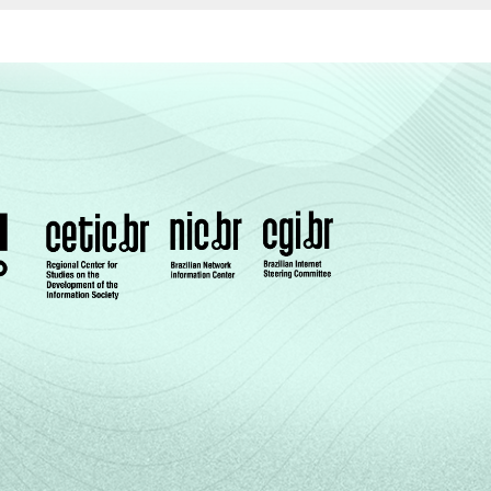
63
59
65
62
59
53
66
61
48
56
65
60
55
58