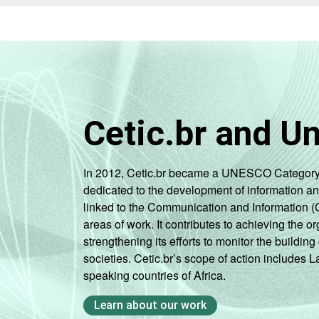
ADMINISTRATIVA
Municipal
Pública
Estadual
Total —
Públicas
Cetic.br and U
Particular
In 2012, Cetic.br became a UNESCO Category 2 C
COMPUTADOR
Tem
dedicated to the development of information a
INSTALADO NO
linked to the Communication and Information (
LABORATÓRIO
Não tem
areas of work. It contributes to achieving the or
DE INFORMÁTICA
strengthening its efforts to monitor the buildi
societies. Cetic.br’s scope of action includes 
INTERNET
Tem
speaking countries of Africa.
INSTALADA NO
LABORATÓRIO
Não tem
Learn about our work
DE INFORMÁTICA