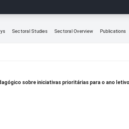
eys
Sectoral Studies
Sectoral Overview
Publications
ógico sobre iniciativas prioritárias para o ano letiv