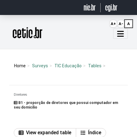
Ir para o conteúdo
A+
A-
A
Página inicial
Home
Surveys
TIC Educação
Tables
Diretores
B1 - proporção de diretores que possui computador em
seu domicílio
View expanded table
Índice